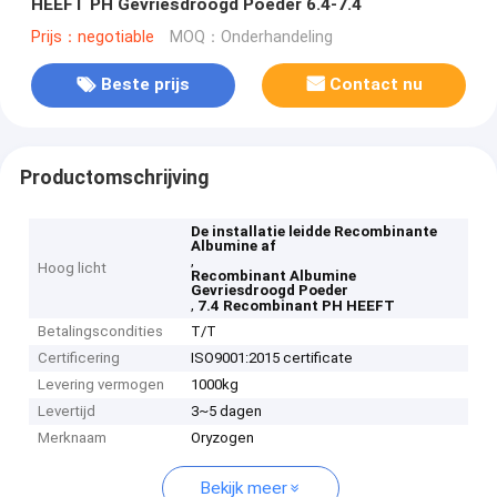
HEEFT PH Gevriesdroogd Poeder 6.4-7.4
Prijs：negotiable
MOQ：Onderhandeling
Beste prijs
Contact nu
Productomschrijving
De installatie leidde Recombinante
Albumine af
,
Hoog licht
Recombinant Albumine
Gevriesdroogd Poeder
,
7.4 Recombinant PH HEEFT
Betalingscondities
T/T
Certificering
ISO9001:2015 certificate
Levering vermogen
1000kg
Levertijd
3~5 dagen
Merknaam
Oryzogen
Bekijk meer