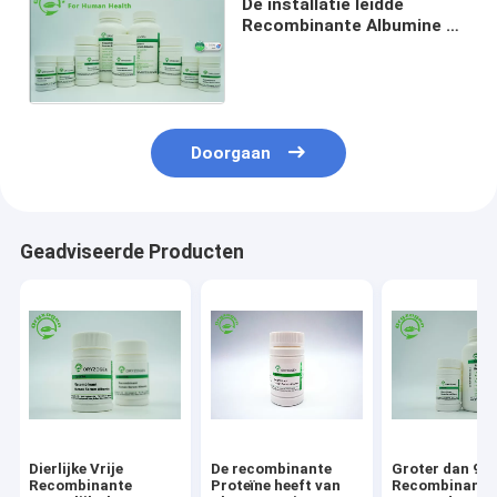
De installatie leidde
Recombinante Albumine af
HEEFT PH Gevriesdroogd
Poeder 6.4-7.4
Doorgaan
Geadviseerde Producten
Dierlijke Vrije
De recombinante
Groter dan 99
Recombinante
Proteïne heeft van
Recombinante