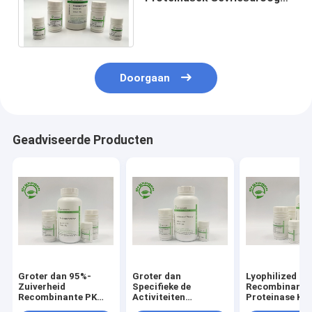
Poeder van CAS 39450-01-6
rProK DNase en RN-ase
Doorgaan
Geadviseerde Producten
Groter dan 95%-
Groter dan
Lyophilized P
Zuiverheid
Specifieke de
Recombinant
Recombinante PK
Activiteiten
Proteinase K F
voor Covid – 19
Recombinante
Situ Hybridiza