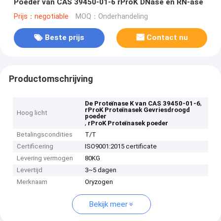
Poeder van CAS 39450-01-6 rProK DNase en RN-ase
Prijs：negotiable
MOQ：Onderhandeling
Beste prijs
Contact nu
Productomschrijving
,
De Proteïnase K van CAS 39450-01-6
rProK Proteïnasek Gevriesdroogd
Hoog licht
poeder
,
rProK Proteïnasek poeder
Betalingscondities
T/T
Certificering
ISO9001:2015 certificate
Levering vermogen
80KG
Levertijd
3~5 dagen
Merknaam
Oryzogen
Bekijk meer