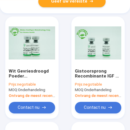
Geef uw vereiste
Wit Gevriesdroogd
Gistoorsprong
Poeder
Recombinante IGF 1
Recombinante IGF 1
Lange R3
Prijs:
negotiable
Prijs:
negotiable
Lange Lage
Gevriesdroogde
MOQ:
Onderhandeling
MOQ:
Onderhandeling
Endotoxin van R3
Groter dan 90%-
voor Onderzoek
Zuiverheid voor
Ontvang de meest recente Prijs
Ontvang de meest recente Prijs
Serum - Vrij Middel
Contact nu
Contact nu