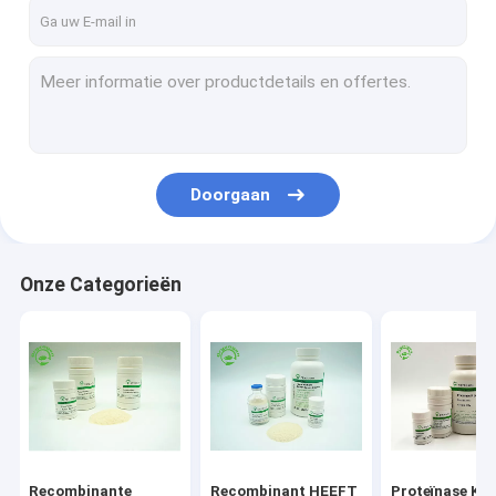
Contacteer ons
Recombinante Menselijke Albumine
Recombinant HEEFT
Doorgaan
Proteïnase K
Recombinante Fibronectin
Onze Categorieën
bFGF de Groeifactor
Recombinante IGF 1 Lange R3
Recombinante Menselijke Lactoferrin
De recombinante Eiwitdienst
Recombinante
Recombinant HEEFT
Proteïnase K