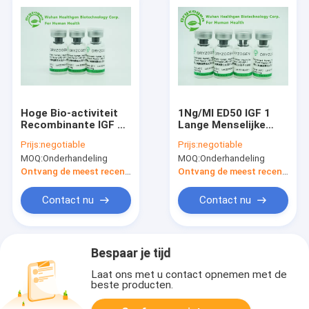
Hoge Bio-activiteit
1Ng/Ml ED50 IGF 1
Recombinante IGF 1
Lange Menselijke
Lange die R3 met
Recombinante Eiwit
Prijs:
negotiable
Prijs:
negotiable
Mannitolstabilisator
de Gistoorsprong
MOQ:
Onderhandeling
MOQ:
Onderhandeling
wordt gevriesdroogd
van R3
Ontvang de meest recente Prijs
Ontvang de meest recente Prijs
Contact nu
Contact nu
Bespaar je tijd
Laat ons met u contact opnemen met de
beste producten.