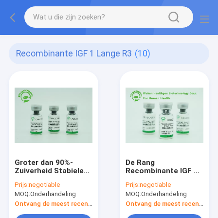
Recombinante IGF 1 Lange R3
(10)
Groter dan 90%-
De Rang
Zuiverheid Stabiele
Recombinante IGF 1
Recombinante IGF 1
van de celcultuur
Prijs:
negotiable
Prijs:
negotiable
Lange 1 X10^6 de
Lang R3
MOQ:
Onderhandeling
MOQ:
Onderhandeling
Eenheden van R3/Mg-
Gevriesdroogd
Bio-activiteit
Poeder voor Xeno -
Ontvang de meest recente Prijs
Ontvang de meest recente Prijs
Vrij Middel