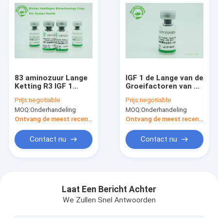
83 aminozuur Lange
IGF 1 de Lange van de
Ketting R3 IGF 1
Groeifactoren van R3
Recombinante
Recombinante die
Prijs:
negotiable
Prijs:
negotiable
Menselijke Insuline -
Sativa Oorsprong van
MOQ:
Onderhandeling
MOQ:
Onderhandeling
zoals de Groeifactor
Oryza met Zout
1
wordt gevriesdroogd
Ontvang de meest recente Prijs
Ontvang de meest recente Prijs
Contact nu
Contact nu
Thuis
Producten
Laat Een Bericht Achter
We Zullen Snel Antwoorden
Over ons