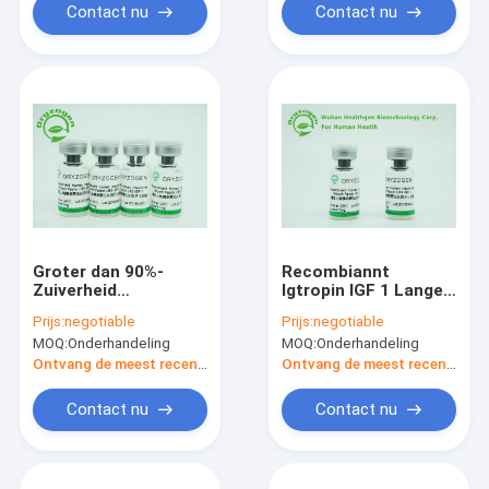
Contact nu
Contact nu
Groter dan 90%-
Recombiannt
Zuiverheid
Igtropin IGF 1 Lange
Recombinante IGF 1
R3 Geen Dierlijk
Prijs:
negotiable
Prijs:
negotiable
Lange R3-de
Componenten9.1kd
MOQ:
Onderhandeling
MOQ:
Onderhandeling
Groeifactor die de
Molecuulgewicht
Celgroei bevorderen
Ontvang de meest recente Prijs
Ontvang de meest recente Prijs
Contact nu
Contact nu