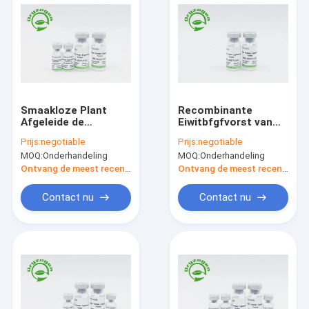
Smaakloze Plant
Recombinante
Afgeleide de
Eiwitbfgfvorst van
Groeifactor van EGF
EGF - droog Poeder
Prijs:
negotiable
Prijs:
negotiable
bFGF Geen Dierlijke
MOQ:
Onderhandeling
MOQ:
Onderhandeling
Component
Ontvang de meest recente Prijs
Ontvang de meest recente Prijs
Contact nu
Contact nu
Thuis
Producten
Over ons