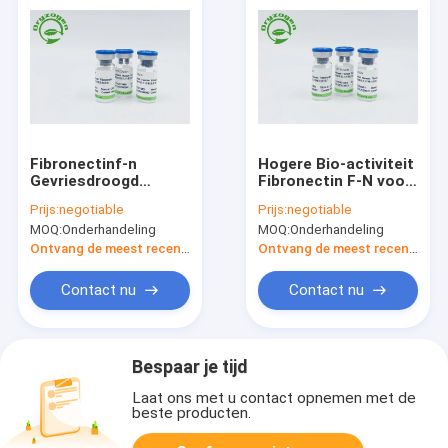
Fibronectinf-n
Hogere Bio-activiteit
Gevriesdroogd
Fibronectin F-N voor
Poeder voor Huid het
het Bevorderen van
Prijs:
negotiable
Prijs:
negotiable
Voeden
Celregeneratie en
MOQ:
Onderhandeling
MOQ:
Onderhandeling
het Herstellen
Ontvang de meest recente Prijs
Ontvang de meest recente Prijs
Contact nu
Contact nu
Bespaar je tijd
Laat ons met u contact opnemen met de
beste producten.