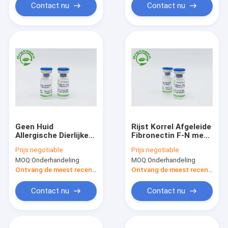
Contact nu
Contact nu
Geen Huid
Rijst Korrel Afgeleide
Allergische Dierlijke
Fibronectin F-N met
Component Vrije
Lage Endotoxin
Prijs:
negotiable
Prijs:
negotiable
Fibronectin F-N
MOQ:
Onderhandeling
MOQ:
Onderhandeling
Ontvang de meest recente Prijs
Ontvang de meest recente Prijs
Contact nu
Contact nu