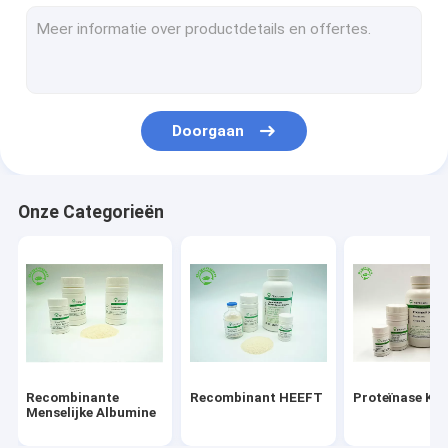
Epidermale de Groeifactor
De Zorg van de albuminehuid
Recombinante VEGF
Doorgaan
Recombinant Lypozyme
Cosmetische ingrediënten
Onze Categorieën
Recombinante
Recombinant HEEFT
Proteïnase K
Menselijke Albumine