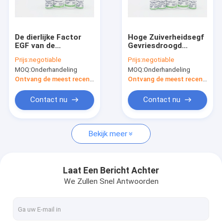
Contacteer ons
De dierlijke Factor
Hoge Zuiverheidsegf
EGF van de
Gevriesdroogd
Recombinante Menselijke Albumine
Componenten Vrije
Poeder ISO 9001
Prijs:
negotiable
Prijs:
negotiable
Recombinante Groei
Gediplomeerd voor
MOQ:
Onderhandeling
MOQ:
Onderhandeling
Schoonheidsverzorging
Recombinant HEEFT
Ontvang de meest recente Prijs
Ontvang de meest recente Prijs
Proteïnase K
Contact nu
Contact nu
Recombinante Fibronectin
Bekijk meer
bFGF de Groeifactor
Recombinante IGF 1 Lange R3
Laat Een Bericht Achter
We Zullen Snel Antwoorden
Recombinante Menselijke Lactoferrin
De recombinante Eiwitdienst