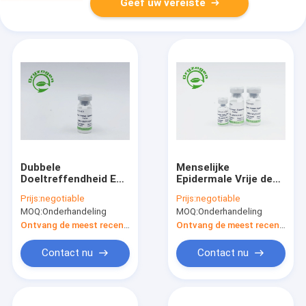
Geef uw vereiste
Dubbele
Menselijke
Doeltreffendheid EGF
Epidermale Vrije de
en bFGF 95%-
Groeifactor van EGF
Prijs:
negotiable
Prijs:
negotiable
Zuiverheids niet
en Menselijk
MOQ:
Onderhandeling
MOQ:
Onderhandeling
Dierlijke Component
bFGFdier Geen
Stimulatie
Ontvang de meest recente Prijs
Ontvang de meest recente Prijs
Contact nu
Contact nu