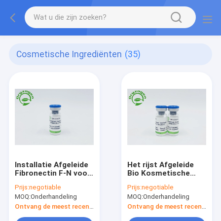
Cosmetische Ingrediënten
(35)
Installatie Afgeleide
Het rijst Afgeleide
Fibronectin F-N voor
Bio Kosmetische
het Bevorderen van
Materiaal van
Prijs:
negotiable
Prijs:
negotiable
het Metabolisme van
Fibronectin F-N
MOQ:
Onderhandeling
MOQ:
Onderhandeling
de Huidcel
Ontvang de meest recente Prijs
Ontvang de meest recente Prijs