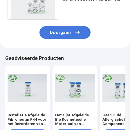
Menselijk bFGFdier Geen
Stimulatie
Doorgaan
Geadviseerde Producten
Installatie Afgeleide
Het rijst Afgeleide
Geen Huid
Fibronectin F-N voor
Bio Kosmetische
Allergische Die
het Bevorderen van
Materiaal van
Component Vri
het Metabolisme van
Fibronectin F-N
Fibronectin F