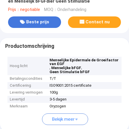
en Menselijk bFGFdier Geen Stimulatie
Prijs：negotiable
MOQ：Onderhandeling
Beste prijs
Contact nu
Productomschrijving
Menselijke Epidermale de Groeifactor
van EGF
Hoog licht
,
,
Menselijke bFGF
Geen Stimulatie bFGF
Betalingscondities
T/T
Certificering
ISO9001:2015 certificate
Levering vermogen
100g
Levertijd
3-5 dagen
Merknaam
Oryzogen
Bekijk meer