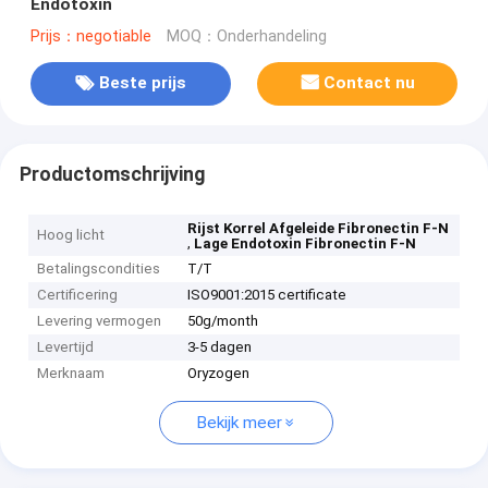
Endotoxin
Prijs：negotiable
MOQ：Onderhandeling
Beste prijs
Contact nu
Productomschrijving
Rijst Korrel Afgeleide Fibronectin F-N
Hoog licht
,
Lage Endotoxin Fibronectin F-N
Betalingscondities
T/T
Certificering
ISO9001:2015 certificate
Levering vermogen
50g/month
Levertijd
3-5 dagen
Merknaam
Oryzogen
Bekijk meer