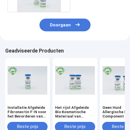
Doorgaan
Geadviseerde Producten
Installatie Afgeleide
Het rijst Afgeleide
Geen Huid
Fibronectin F-N voor
Bio Kosmetische
Allergische Die
het Bevorderen van
Materiaal van
Component Vri
het Metabolisme van
Fibronectin F-N
Fibronectin F
de Huidcel
Beste prijs
Beste prijs
Beste pri