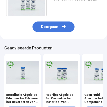
Bevorderen van
Celregeneratie en het
Herstellen
Doorgaan
Geadviseerde Producten
Installatie Afgeleide
Het rijst Afgeleide
Geen Huid
Fibronectin F-N voor
Bio Kosmetische
Allergische Die
het Bevorderen van
Materiaal van
Component Vri
het Metabolisme van
Fibronectin F-N
Fibronectin F