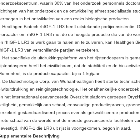
onderzoekscentrum, waarin 30% van het onderzoek personnels doctoral
richtingen van het onderzoek en de ontwikkeling afmet specialisatie stu
vermogen in het ontwikkelen van een reeks biologische producten.
Healthgen Biotech rhIGF-1 LR3 heeft uitstekende partijconsistentie. Ge
2.
bioreactor om rhIGF-1 LR3 met de de hoogste productie die van de werel
en rhIGF-1 LR3 te werk gaan te halen en te zuiveren, kan Healthgen Bi
rhIGF-1 LR3 van verschillende partijen verzekeren.
Het specifieke de uitdrukkingsplatform van het rijstendosperm is gemak
3.
rijstendosperm heeft het eiwitlichaam, dat de stabiliteit en de bio-activ
Momenteel, is de productiecapaciteit bijna 1 kg/jaar.
De Biotechnologie Corp. van Wuhanhealthgen heeft sterke technische
4.
eiwituitdrukking en reinigingstechnologie. Het onafhankelijke onderzoe
en het internationaal geavanceerde Overzicht platform geroepen OryzH
veiligheid, gemakkelijk aan schaal, eenvoudige productieproces, groen
verzekert gestandaardiseerd proces evenals gekwalificeerde producten.
grote schaal van de wereld met de meeste geavanceerde faciliteiten va
gevestigd. rhIGF-1 die LR3 uit rijst is voortgekomen, begon in aard.
Supplementaire Beschrijving