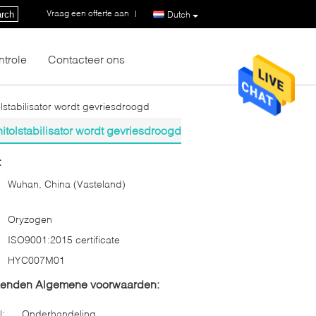
Vraag een offerte aan
|
rch
Dutch
ntrole
Contacteer ons
stabilisator wordt gevriesdroogd
tolstabilisator wordt gevriesdroogd
:
Wuhan, China (Vasteland)
Oryzogen
ISO9001:2015 certificate
HYC007M01
zenden Algemene voorwaarden:
l:
Onderhandeling