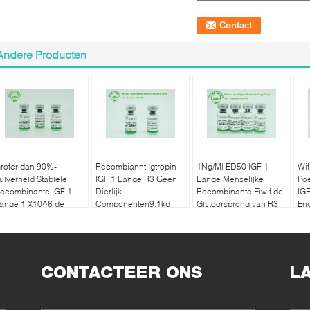
Andere Producten
roter dan 90%-
Recombiannt Igtropin
1Ng/Ml ED50 IGF 1
Wit
uiverheid Stabiele
IGF 1 Lange R3 Geen
Lange Menselijke
Po
ecombinante IGF 1
Dierlijk
Recombinante Eiwit de
IG
ange 1 X10^6 de
Componenten9.1kd
Gistoorsprong van R3
End
enheden van R3/Mg-
Molecuulgewicht
On
io-activiteit
CONTACTEER ONS
L