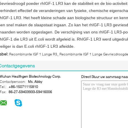
Gevriesdroogd poeder rhIGF-1 LR3 kan de stabiliteit en de bio-activite
verhindert effectief de veranderingen van fysieke, chemische eigensc
rhIGF-1 LR3. Het heeft kleine schade aan biologische structuur en ke
hen snel maken de slaapstaat ingaan. Zo kan het rhIGF-1 LR3 gevries
maanden worden opgeslagen. De verschijning van ons rhIGF-1 LR3-poeder
rhIGF-1 die LR3 uit E.coli wordt afgeleid is. RhIGF-1 LR3 werd uitgedru
veiliger is dan E.coli rhIGF-1 LR3 afleidde.
,
abel:
Recombinante IGF 1 Lange R3
Recombinante IGF 1 Lange Gevriesdroogd
Contactgegevens
Wuhan Healthgen Biotechnology Corp.
Direct Stuur uw aanvraag naa
Contactpersoon:
Ms. Abby
Tel.:
+86-15071115810
Fax:
86-27-59403933-59416006