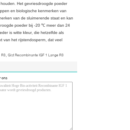
it houden. Het gevriesdroogde poeder
happen en biologische kenmerken van
nmerken van de sluimerende staat en kan
droogde poeder bij -20 ℃ meer dan 24
 is witte kleur, die hetzelfde als
kt van het rijstendosperm, dat veel
,
e R3
Gist Recombinante IGF 1 Lange R3
r ons