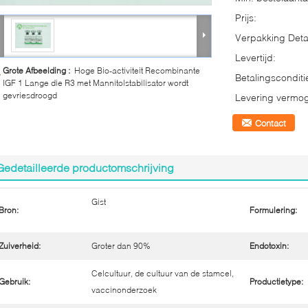
Prijs:
Verpakking Detai
Levertijd:
Grote Afbeelding :
Hoge Bio-activiteit Recombinante
Betalingsconditi
IGF 1 Lange die R3 met Mannitolstabilisator wordt
gevriesdroogd
Levering vermo
Contact
Gedetailleerde productomschrijving
Gist
Bron:
Formulering:
Zuiverheid:
Groter dan 90%
Endotoxin:
Celcultuur, de cultuur van de stamcel,
Gebruik:
Productietype:
vaccinonderzoek