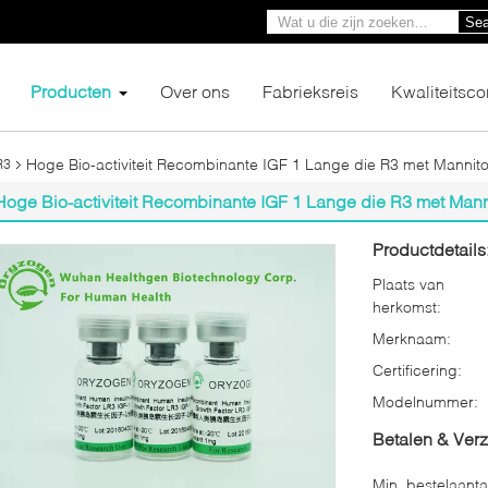
Sea
Producten
Over ons
Fabrieksreis
Kwaliteitsco
Hoge Bio-activiteit Recombinante IGF 1 Lange die R3 met Mannitol
R3
Hoge Bio-activiteit Recombinante IGF 1 Lange die R3 met Manni
Productdetails
Plaats van
herkomst:
Merknaam:
Certificering:
Modelnummer:
Betalen & Ver
Min. bestelaanta