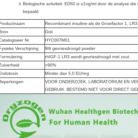
Biologische activiteit: ED50 is ≤1ng/ml door de analyse die 
bepaald
Productnaam
Recombinant insuline-als de Groeifactor 1, LR3
Bron
Gist
Catalogiseer Nr.
HYC007M01
Fysieke Verschijning
Wit gevriesdroogd poeder
Formulering
rhIGF-1 LR3 wordt gevriesdroogd met zout.
Zuiverheid
>90%
Endotoxin
Minder dan 5,0 EU/mg
Beperkingen
VOOR ONDERZOEK, LABORATORIUM EN VE
GEBRUIK. BESTEMD NIET VOOR DIRECT GE