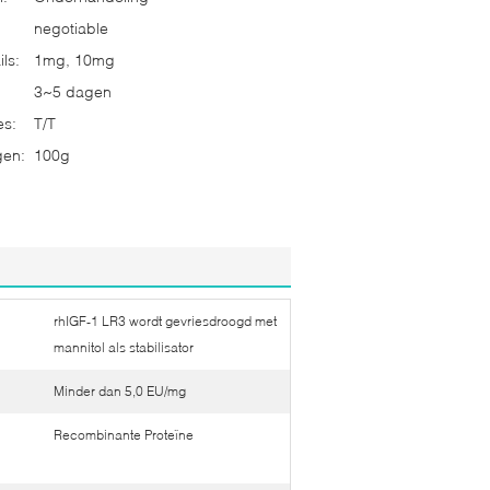
negotiable
ls:
1mg, 10mg
3~5 dagen
es:
T/T
gen:
100g
rhIGF-1 LR3 wordt gevriesdroogd met
mannitol als stabilisator
Minder dan 5,0 EU/mg
Recombinante Proteïne