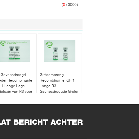
(
0
/ 3000)
 Gevriesdroogd
Gistoorsprong
eder Recombinante
Recombinante IGF 1
F 1 Lange Lage
Lange R3
otoxin van R3 voor
Gevriesdroogde Groter
derzoek
dan 90%-Zuiverheid
voor Serum - Vrij Middel
AAT BERICHT ACHTER