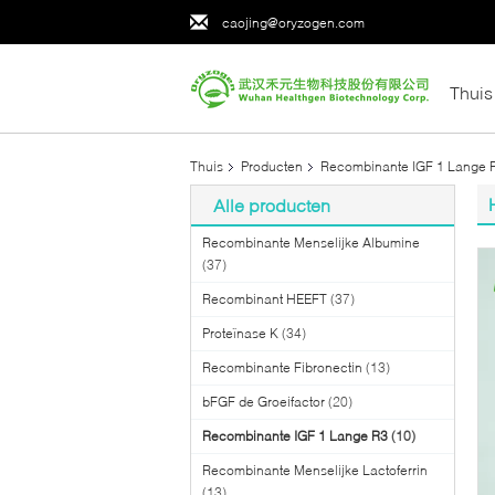
caojing@oryzogen.com
Thuis
Thuis
Producten
Recombinante IGF 1 Lange 
Alle producten
Recombinante Menselijke Albumine
(37)
Recombinant HEEFT
(37)
Proteïnase K
(34)
Recombinante Fibronectin
(13)
bFGF de Groeifactor
(20)
Recombinante IGF 1 Lange R3
(10)
Recombinante Menselijke Lactoferrin
(13)