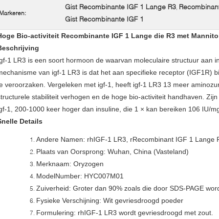
Gist Recombinante IGF 1 Lange R3
Recombinant
,
Markeren:
Gist Recombinante IGF 1
Hoge Bio-activiteit Recombinante IGF 1 Lange die R3 met Mannitol
Beschrijving
Igf-1 LR3 is een soort hormoon de waarvan moleculaire structuur aan insu
mechanisme van igf-1 LR3 is dat het aan specifieke receptor (IGF1R) bin
te veroorzaken. Vergeleken met igf-1, heeft igf-1 LR3 13 meer aminozur
structurele stabiliteit verhogen en de hoge bio-activiteit handhaven. Zijn 
igf-1, 200-1000 keer hoger dan insuline, die 1 × kan bereiken 106 IU/m
Snelle Details
Andere Namen: rhIGF-1 LR3, rRecombinant IGF 1 Lange R3
Plaats van Oorsprong: Wuhan, China (Vasteland)
Merknaam: Oryzogen
ModelNumber: HYC007M01
Zuiverheid: Groter dan 90% zoals die door SDS-PAGE wor
Fysieke Verschijning: Wit gevriesdroogd poeder
Formulering: rhIGF-1 LR3 wordt gevriesdroogd met zout.