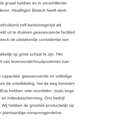
e graad hebben en in verschillende
deren. Healthgen Biotech heeft sterk
bruikend zelf-bestuivingsrijst als
d uit te drukken geavanceerde faciliteit
otech de uitstekende consistentie van
kelijk op grote schaal te zijn. Het
iteit van levensonderhoudproteïnen kan.
 capaciteit, geavanceerde en volledige
k en de ontwikkeling, het de weg bereiden
iExp hebben vele voordelen, zoals hoge
e en milieubescherming. Ons bedrijf
 Wij hebben de grootste productielijn op
n plantaardige oorsprongproteïne