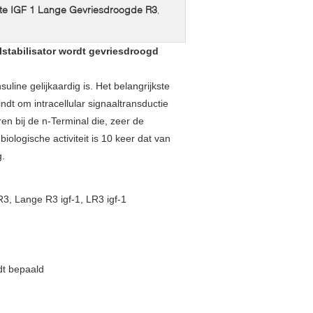
e IGF 1 Lange Gevriesdroogde R3
,
stabilisator wordt gevriesdroogd
line gelijkaardig is. Het belangrijkste
dt om intracellular signaaltransductie
en bij de n-Terminal die, zeer de
biologische activiteit is 10 keer dat van
g.
, Lange R3 igf-1, LR3 igf-1
dt bepaald