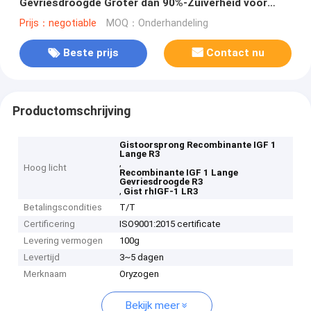
Gevriesdroogde Groter dan 90%-Zuiverheid voor
Serum - Vrij Middel
Prijs：negotiable
MOQ：Onderhandeling
Beste prijs
Contact nu
Productomschrijving
Gistoorsprong Recombinante IGF 1
Lange R3
,
Hoog licht
Recombinante IGF 1 Lange
Gevriesdroogde R3
,
Gist rhIGF-1 LR3
Betalingscondities
T/T
Certificering
ISO9001:2015 certificate
Levering vermogen
100g
Levertijd
3~5 dagen
Merknaam
Oryzogen
Bekijk meer