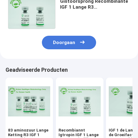
Gistoorsprong Recombinante
IGF 1 Lange R3
Gevriesdroogde Groter dan
90%-Zuiverheid voor Serum -
Vrij Middel
Doorgaan
Geadviseerde Producten
83 aminozuur Lange
Recombiannt
IGF 1 de Lange
Ketting R3 IGF 1
Igtropin IGF 1 Lange
de Groeifacto