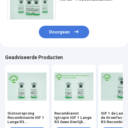
Menselijke Insuline - zoals
de Groeifactor 1
Doorgaan
Geadviseerde Producten
Gistoorsprong
Recombiannt
IGF 1 de Lange
Recombinante IGF 1
Igtropin IGF 1 Lange
de Groeifacto
Lange R3
R3 Geen Dierlijk
R3 Recombinan
Gevriesdroogde
Componenten9.1kd
Sativa Oorspr