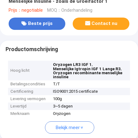
Menselijke Insuline - zoals de Groeifactor 1
Prijs：negotiable
MOQ：Onderhandeling
Beste prijs
Contact nu
Productomschrijving
,
Oryzogen LR3 IGF 1
,
Menselijke Igtropin IGF 1 Lange R3
Hoog licht
Oryzogen recombinante menselijke
insuline
Betalingscondities
T/T
Certificering
ISO9001:2015 certificate
Levering vermogen
100g
Levertijd
3~5 dagen
Merknaam
Oryzogen
Bekijk meer