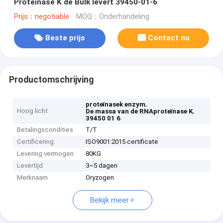
Proteïnase K de Bulk levert 39450-01-6
Prijs：negotiable
MOQ：Onderhandeling
Beste prijs
Contact nu
Productomschrijving
,
proteïnasek enzym
Hoog licht
,
De massa van de RNAproteïnase K
39450 01 6
Betalingscondities
T/T
Certificering
ISO9001:2015 certificate
Levering vermogen
80KG
Levertijd
3~5 dagen
Merknaam
Oryzogen
Bekijk meer