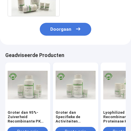
& van RNA Proteïnase K de
Bulk levert 39450-01-6
Doorgaan
Geadviseerde Producten
Groter dan 95%-
Groter dan
Lyophilized P
Zuiverheid
Specifieke de
Recombinant
Recombinante PK
Activiteiten
Proteinase K F
voor Covid – 19
Recombinante
Situ Hybridiza
Nucleic
Proteïnase K van 40