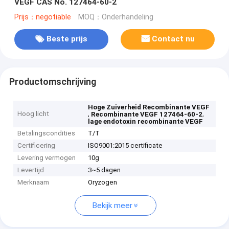
VEGF CAS No. 127464-60-2
Prijs：negotiable
MOQ：Onderhandeling
Beste prijs
Contact nu
Productomschrijving
Hoge Zuiverheid Recombinante VEGF
Hoog licht
,
,
Recombinante VEGF 127464-60-2
lage endotoxin recombinante VEGF
Betalingscondities
T/T
Certificering
ISO9001:2015 certificate
Levering vermogen
10g
Levertijd
3~5 dagen
Merknaam
Oryzogen
Bekijk meer