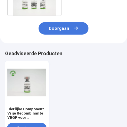
VEGF CAS No. 127464-
60-2
Doorgaan
Geadviseerde Producten
Dierlijke Component
Vrije Recombinante
VEGF voor
Celcultuur