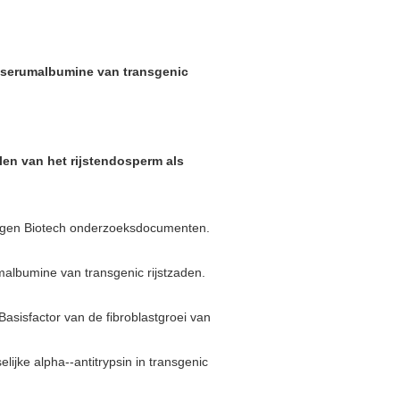
 serumalbumine van transgenic
en van het rijstendosperm als
thgen Biotech onderzoeksdocumenten.
umalbumine van transgenic rijstzaden.
asisfactor van de fibroblastgroei van
lijke alpha--antitrypsin in transgenic