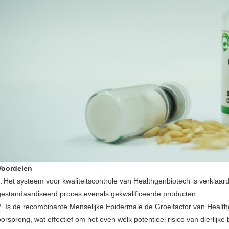
Voordelen
Het systeem voor kwaliteitscontrole van Healthgenbiotech is verklaa
1.
gestandaardiseerd proces evenals gekwalificeerde producten.
2. Is de recombinante Menselijke Epidermale de Groeifactor van Healthg
oorsprong, wat effectief om het even welk potentieel risico van dierlijke 