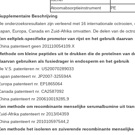
Atoomabsorptieinstrument
PE
Supplementaire Beschrijving
De onderzoeksresultaten zijn verleend met 16 internationale octrooien, 
Japan, Europa, Canada en Zuid-Afrika omvatten. De delen van de octr
Een eeltplek-specifieke promotor van rijst en het gebruik daarvan
China patenteert geen 201110054109.X
Methode om kleine peptides uit te drukken die de proteïnen van 
daarvan gebruiken als fusiedrager in endosperm en het gebruik
De V.S. patenteren nr. US20070289033
Japan patenteert nr. JP2007-325594A
Europa patenteert nr. EP1865064
Canada patenteert nr. CA2587092
China patenteert nr 200610019285,9
Een methode om recombinante menselijke serumalbumine uit transg
Zuid-Afrika patenteert nr 2013/04359
China patenteert nr 201010597544,2
Een methode het isoleren en zuiverende recombinante menselijke