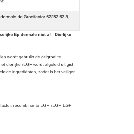
t:
idermale de Groeifactor 62253 63 8
,
ijke Epidermale niet af - Dierlijke
en wordt gebruikt de celgroei te
et dierlijke rEGF wordt afgeleid uit gist
leide ingrediënten, zodat is het veiliger
factor, recombinante EGF, rEGF, EGF