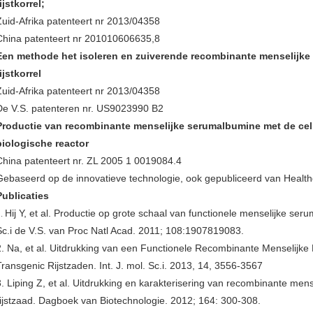
ijstkorrel;
Zuid-Afrika patenteert nr 2013/04358
China patenteert nr 201010606635,8
Een methode het isoleren en zuiverende recombinante menselijke
ijstkorrel
Zuid-Afrika patenteert nr 2013/04358
De V.S. patenteren nr. US9023990 B2
Productie van recombinante menselijke serumalbumine met de cell
biologische reactor
China patenteert nr. ZL 2005 1 0019084.4
Gebaseerd op de innovatieve technologie, ook gepubliceerd van Heal
Publicaties
Hij Y, et al. Productie op grote schaal van functionele menselijke ser
1.
Sc.i de V.S. van Proc Natl Acad. 2011; 108:1907819083.
2. Na, et al. Uitdrukking van een Functionele Recombinante Menselijke B
Transgenic Rijstzaden. Int. J. mol. Sc.i. 2013, 14, 3556-3567
3. Liping Z, et al. Uitdrukking en karakterisering van recombinante mense
rijstzaad. Dagboek van Biotechnologie. 2012; 164: 300-308.