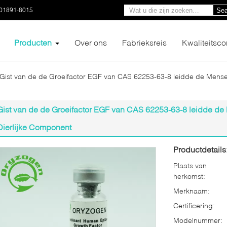
01891-8015
Sea
Producten
Over ons
Fabrieksreis
Kwaliteitsco
Gist van de de Groeifactor EGF van CAS 62253-63-8 leidde de Menselij
Gist van de de Groeifactor EGF van CAS 62253-63-8 leidde de M
Dierlijke Component
Productdetails
Plaats van
herkomst:
Merknaam:
Certificering:
Modelnummer: