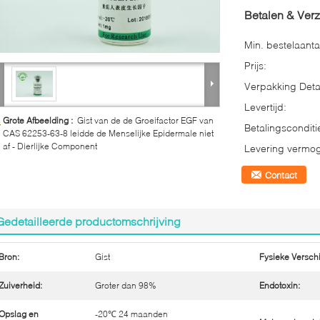
Betalen & Ver
Min. bestelaanta
Prijs:
Verpakking Detai
Levertijd:
Grote Afbeelding :
Gist van de de Groeifactor EGF van
Betalingsconditi
CAS 62253-63-8 leidde de Menselijke Epidermale niet
af - Dierlijke Component
Levering vermo
Contact
Gedetailleerde productomschrijving
Bron:
Gist
Fysieke Verschi
Zuiverheid:
Groter dan 98%
Endotoxin:
Opslag en
-20℃ 24 maanden