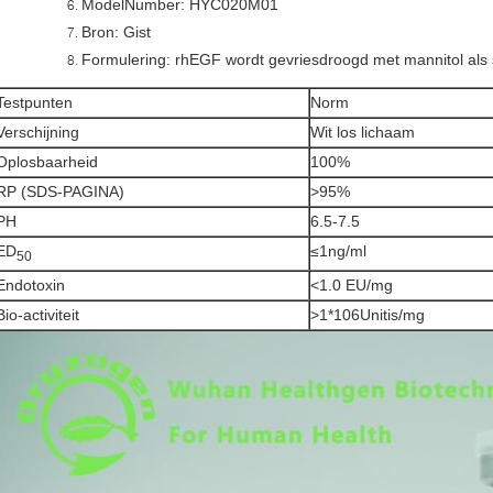
ModelNumber: HYC020M01
Bron: Gist
Formulering: rhEGF wordt gevriesdroogd met mannitol als s
Testpunten
Norm
Verschijning
Wit los lichaam
Oplosbaarheid
100%
RP (SDS-PAGINA)
>95%
PH
6.5-7.5
ED
≤1ng/ml
50
Endotoxin
<1.0 EU/mg
Bio-activiteit
>1*106Unitis/mg