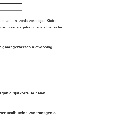
die landen, zoals Verenigde Staten,
ooien worden getoond zoals hieronder:
de graangewassen niet-opslag
enic rijstkorrel te halen
 serumalbumine van transgenic