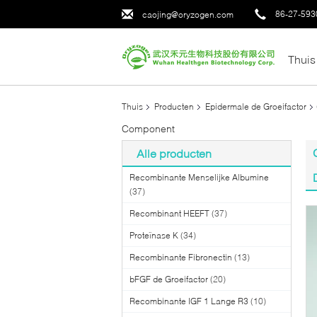
86-27-593
caojing@oryzogen.com
Thuis
Thuis
Producten
Epidermale de Groeifactor
Component
Alle producten
Recombinante Menselijke Albumine
(37)
Recombinant HEEFT
(37)
Proteïnase K
(34)
Recombinante Fibronectin
(13)
bFGF de Groeifactor
(20)
Recombinante IGF 1 Lange R3
(10)