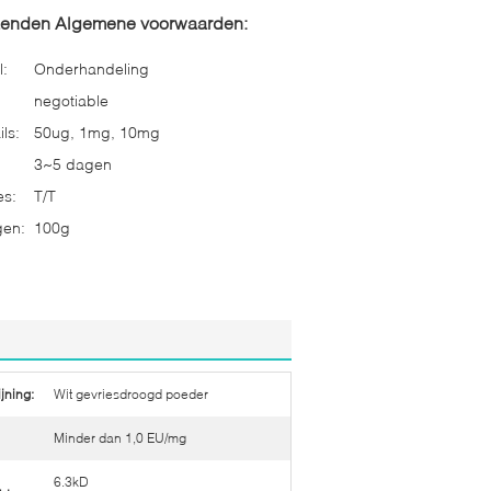
zenden Algemene voorwaarden:
l:
Onderhandeling
negotiable
ls:
50ug, 1mg, 10mg
3~5 dagen
es:
T/T
gen:
100g
jning:
Wit gevriesdroogd poeder
Minder dan 1,0 EU/mg
6.3kD