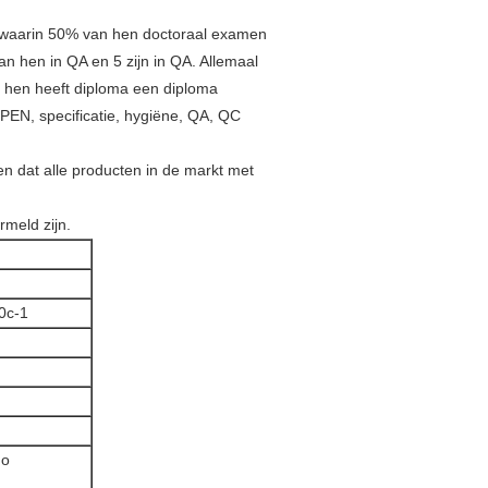
g, waarin 50% van hen doctoraal examen
van hen in QA en 5 zijn in QA. Allemaal
ft hen heeft diploma een diploma
PPEN, specificatie, hygiëne, QA, QC
en dat alle producten in de markt met
rmeld zijn.
0c-1
do