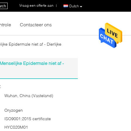
Vraag een offerte aan
|
rch
Dutch
ntrole
Contacteer ons
ke Epidermale niet af - Dierlijke
enselijke Epidermale niet af -
:
Wuhan, China (Vasteland)
Oryzogen
ISO9001:2015 certificate
HYC020M01