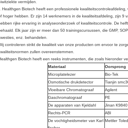
eiwitziekte vermijden.
Healthgen Biotech heeft een professionele kwaliteitscontroleafdelin
3.
of hoger hebben. Er zijn 14 werknemers in de kwaliteitsafdeling, zijn 9 
hebben rijke ervaring in analyseonderzoek of kwaliteitscontrole. De hel
behaald. Elk jaar zijn er meer dan 50 trainingscursussen, die GMP, SO
kwesties, enz. behandelen.
Wij controleren strikt de kwaliteit van onze producten om ervoor te zorg
kwaliteitsnormen zullen overeenstemmen.
Healthgen Biotech heeft een reeks instrumenten, die zoals hieronder ve
Materiaal
Oorsprong
Microplatelezer
Bio-Tek
Osmotische drukdetector
Tianjin smc3
Vloeibare Chromatograaf
Agilent
Gaschromatograaf
PE
De apparaten van Kjeldahl
Jinan K9840
Rechts-PCR
ABI
De vochtigheidsmeter van Karl
Mettler Tole
fischer