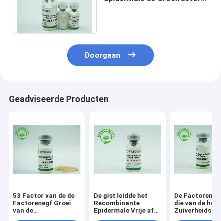
Egf voor
Huidschoonheidsmiddelen
1Ng/ml ED50
Doorgaan
Geadviseerde Producten
53 Factor van de de
De gist leidde het
De Factorenpr
Factorenegf Groei
Recombinante
die van de hog
van de
Epidermale Vrije af
Zuiverheids
aminozuren6.3kd de
Dier van de
Menselijke