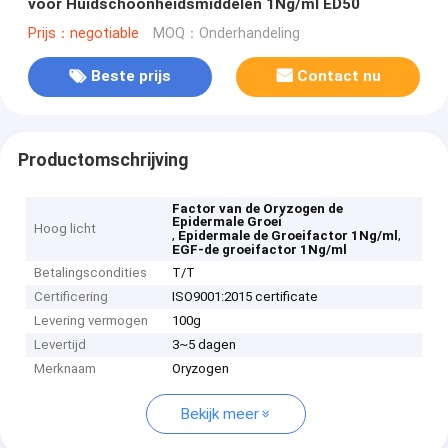
voor Huidschoonheidsmiddelen 1Ng/ml ED50
Prijs：negotiable
MOQ：Onderhandeling
Beste prijs
Contact nu
Productomschrijving
Factor van de Oryzogen de
Epidermale Groei
Hoog licht
,
,
Epidermale de Groeifactor 1Ng/ml
EGF-de groeifactor 1Ng/ml
Betalingscondities
T/T
Certificering
ISO9001:2015 certificate
Levering vermogen
100g
Levertijd
3~5 dagen
Merknaam
Oryzogen
Bekijk meer