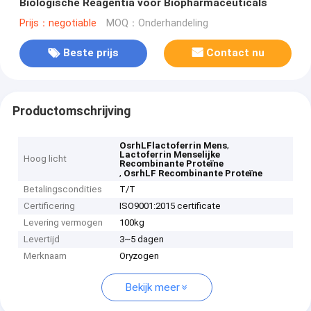
Biologische Reagentia voor Biopharmaceuticals
Prijs：negotiable
MOQ：Onderhandeling
Beste prijs
Contact nu
Productomschrijving
,
OsrhLFlactoferrin Mens
Lactoferrin Menselijke
Hoog licht
Recombinante Proteïne
,
OsrhLF Recombinante Proteïne
Betalingscondities
T/T
Certificering
ISO9001:2015 certificate
Levering vermogen
100kg
Levertijd
3~5 dagen
Merknaam
Oryzogen
Bekijk meer