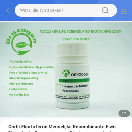
1
/
1
OsrhLFlactoferrin Menselijke Recombinante Eiwit