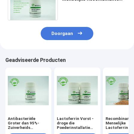
Eiwit Biologische Reagentia
voor Biopharmaceuticals
Doorgaan
Geadviseerde Producten
Antibacteriële
Lactoferrin Vorst -
Recombinante
Groter dan 95%-
droge die
Menselijke
Zuiverheids
Poederinstallatie
Lactoferrin Vo
Recombinante
met Antibacteriële
droog Poeder