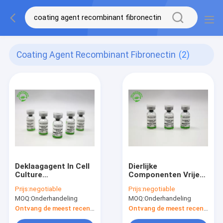
Coating Agent Recombinant Fibronectin
(2)
Deklaagagent In Cell
Dierlijke
Culture
Componenten Vrije
Recombinante
Hoge Zuiverheid
Prijs:
negotiable
Prijs:
negotiable
Fibronectin van Wit
Recombinante
MOQ:
Onderhandeling
MOQ:
Onderhandeling
Gevriesdroogd
Fibronectin F-N van
Poeder OsrhFN
Sativa Oryza
Ontvang de meest recente Prijs
Ontvang de meest recente Prijs