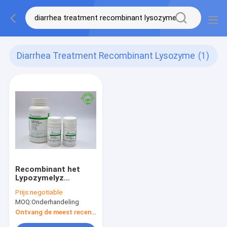
Diarrhea Treatment Recombinant Lysozyme
(1)
Recombinant het
Lypozymelyz
Gevriesdroogd
Prijs:
negotiable
Poeder 50g van de
MOQ:
Onderhandeling
diarreebehandeling
Ontvang de meest recente Prijs