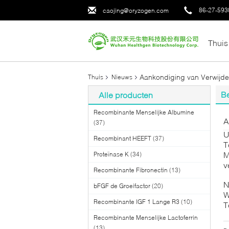
86-27-593
caojing@oryzogen.com
Thuis
Aankondiging van Verwijde
Thuis
Nieuws
Be
Alle producten
Recombinante Menselijke Albumine
A
(37)
U
Recombinant HEEFT
(37)
T
M
Proteïnase K
(34)
v
Recombinante Fibronectin
(13)
N
bFGF de Groeifactor
(20)
W
Recombinante IGF 1 Lange R3
(10)
T
m
Recombinante Menselijke Lactoferrin
(13)