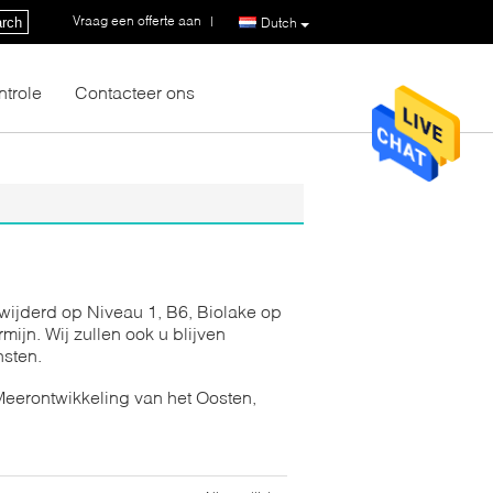
Vraag een offerte aan
|
rch
Dutch
ntrole
Contacteer ons
rwijderd op Niveau 1, B6, Biolake op
ijn. Wij zullen ook u blijven
nsten.
eerontwikkeling van het Oosten,