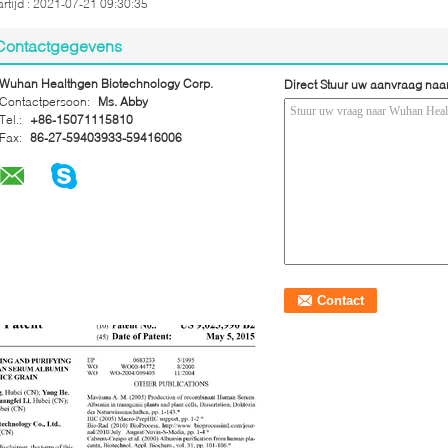
rtijd : 2021-07-21 09:30:35
Contactgegevens
Wuhan Healthgen Biotechnology Corp.
Direct Stuur uw aanvraag naa
Contactpersoon:
Ms. Abby
Tel.:
+86-15071115810
Fax:
86-27-59403933-59416006