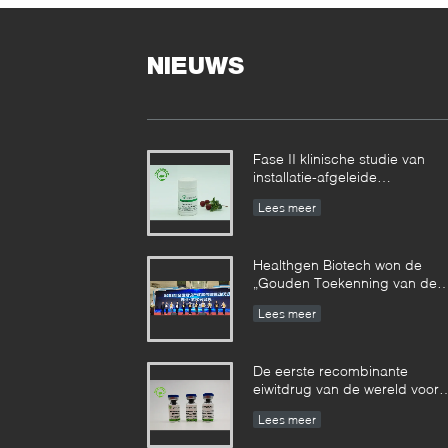
NIEUWS
Fase II klinische studie van
installatie-afgeleide
recombinante menselijke
Lees meer
serumalbumine bereikte
gefaseerde resultaten
Healthgen Biotech won de
„Gouden Toekenning van de
2de Hoogwaardige
Lees meer
Octrooiconcurrentie van Hube
Provincie“
De eerste recombinante
eiwitdrug van de wereld voor
de behandeling van emfysee
Lees meer
is goedgekeurd door de V.S.
FDA voor klinisch onderzoek