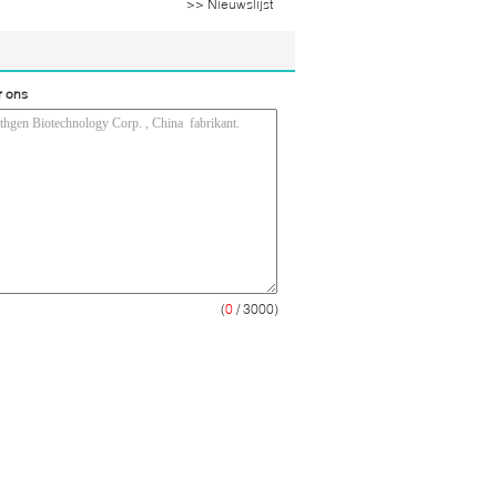
>> Nieuwslijst
r ons
(
0
/ 3000)