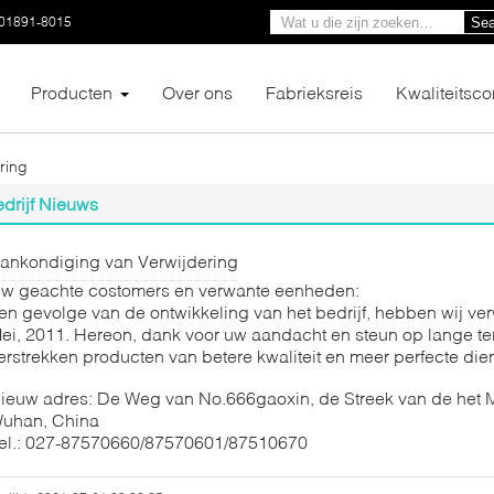
01891-8015
Sea
Producten
Over ons
Fabrieksreis
Kwaliteitsco
ring
drijf Nieuws
ankondiging van Verwijdering
w geachte costomers en verwante eenheden:
en gevolge van de ontwikkeling van het bedrijf, hebben wij ve
ei, 2011. Hereon, dank voor uw aandacht en steun op lange term
erstrekken producten van betere kwaliteit en meer perfecte die
ieuw adres: De Weg van No.666gaoxin, de Streek van de het M
uhan, China
el.: 027-87570660/87570601/87510670
enselijke serumalbumine