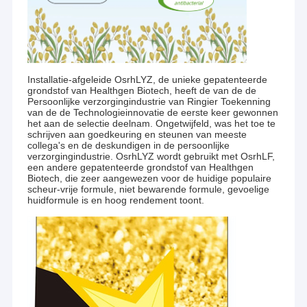
graangewassengewassen kan hoogst uitdrukken.
Fabrieksreis
Gebruikend het OryzHiExp-platform, maximaliseert Healthgen
Kwaliteitscontrole
Biotech de innovatieve dierlijk-vrije kansen van
de
productontwikkeling voor cliënten en partners. Zijn rendabel
uitdrukkingsvermogen maakte het een platform van de
Installatie-afgeleide OsrhLYZ, de unieke gepatenteerde
doorbraakuitdrukking worden.
grondstof van Healthgen Biotech, heeft de van de de
Persoonlijke verzorgingindustrie van Ringier Toekenning
Recombinante Menselijke Albumine
Bereikte een aantal gepatenteerde technologieën, heeft
van de de Technologieinnovatie de eerste keer gewonnen
Healthgen Biotech verwezenlijkingen in ontwikkelende en op de
het aan de selectie deelnam. Ongetwijfeld, was het toe te
Recombinant HEEFT
schrijven aan goedkeuring en steunen van meeste
markt brengende producten, zoals OsrHSA (recombinante
collega's en de deskundigen in de persoonlijke
menselijke serumalbumine), OsrhAAT (recombinante
verzorgingindustrie. OsrhLYZ wordt gebruikt met OsrhLF,
menselijke α1-antitrypsin), rhEGF (recombinante epidermale de
Proteïnase K
een andere gepatenteerde grondstof van Healthgen
groeifactor), OsrhbFGF (de recombinante menselijke
Biotech, die zeer aangewezen voor de huidige populaire
basisfactor van de fibroblastgroei), rhIGF-1 LR3 (de
scheur-vrije formule, niet bewarende formule, gevoelige
Recombinante Fibronectin
recombinante menselijke insuline-als groei factor-1 LR3), en
huidformule is en hoog rendement toont.
OsrhVEGF (recombinante menselijke vasculaire endothedial de
groeifactor).
Ondertussen, ervaren wij samenwerking met
bFGF de Groeifactor
andere prospectieve biotechnologie en farmaceutische
bedrijven in het uitdrukken van hun ideale proteïnen of peptides.
Recombinante IGF 1 Lange R3
Het Systeem voor kwaliteitscontrole van Healthgenbiotech is
verklaard door SGS tegen ISO 9001: 2015 vereisten, die
Recombinante Menselijke Lactoferrin
gestandaardiseerd proces evenals gekwalificeerde producten