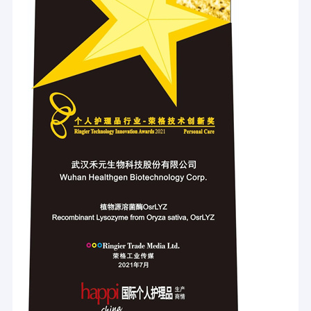
verzekert. Met de faciliteiten van de schaalproductie volgens
De recombinante Eiwitdienst
het GMP vereiste worden gebouwd en worden beheerd,
voldoen de producten aan huidige vereiste normen en kunnen
geschikt zijn voor het gebruik als de media van de celcultuur
Epidermale de Groeifactor
supplementen, kosmetische additieven, industriële reagentia,
bio-geneesmiddelen en onderzoek dat van de het
De Zorg van de albuminehuid
levenswetenschap.
Recombinante VEGF
Recombinant Lypozyme
Cosmetische ingrediënten