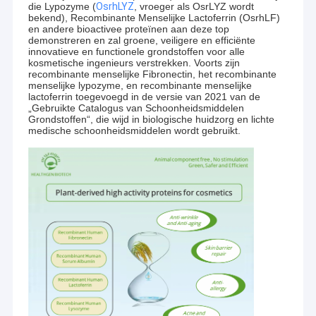
die Lypozyme (
OsrhLYZ
, vroeger als OsrLYZ wordt
bekend), Recombinante Menselijke Lactoferrin (OsrhLF)
en andere bioactivee proteïnen aan deze top
demonstreren en zal groene, veiligere en efficiënte
innovatieve en functionele grondstoffen voor alle
kosmetische ingenieurs verstrekken. Voorts zijn
recombinante menselijke Fibronectin, het recombinante
menselijke lypozyme, en recombinante menselijke
lactoferrin toegevoegd in de versie van 2021 van de
„Gebruikte Catalogus van Schoonheidsmiddelen
Grondstoffen“, die wijd in biologische huidzorg en lichte
medische schoonheidsmiddelen wordt gebruikt.
Huis
De Biotechnologie Corp. van Wuhanhealthgen (Healthgen
Biotech) is een privé bedrijf, dat in 2006 werd opgericht. Wij
Producten
concentreren ons bij zich het ontwikkelen, vervaardigen, en
brengen een reeks milieuvriendelijke en veilige producten door
Ongeveer ons
het Overzichtsplatform te gebruiken genoemd op de markt
OryzHiExp, die proteïnen of kleine peptides in de