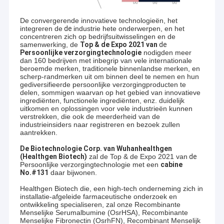
De convergerende innovatieve technologieën, het
integreren de
de
industrie hete onderwerpen, en het
concentreren zich op bedrijfsuitwisselingen en de
samenwerking, de
Top & de Expo 2021 van
de
Persoonlijke verzorgingtechnologie
nodigden meer
dan 160 bedrijven met inbegrip van vele internationale
beroemde merken, traditionele binnenlandse merken, en
scherp-randmerken uit om binnen deel te nemen en hun
gediversifieerde persoonlijke verzorgingproducten te
delen, sommigen waarvan op het gebied van innovatieve
ingrediënten, functionele ingrediënten, enz. duidelijk
uitkomen en oplossingen voor vele industrieën kunnen
verstrekken, die ook de meerderheid van de
industrieinsiders naar registreren en bezoek zullen
aantrekken.
De Biotechnologie Corp. van Wuhanhealthgen
(Healthgen Biotech)
zal de Top & de Expo 2021 van
de
Persoonlijke verzorgingtechnologie met een
cabine
No.#131
daar bijwonen.
Healthgen Biotech die, een high-tech onderneming zich in
installatie-afgeleide farmaceutische onderzoek en
ontwikkeling specialiseren, zal onze Recombinante
Menselijke Serumalbumine (OsrHSA), Recombinante
Menselijke Fibronectin (OsrhFN), Recombinant Menselijk