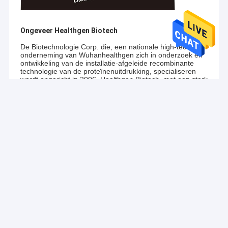
Ongeveer Healthgen Biotech
De Biotechnologie Corp. die, een nationale high-tech
onderneming van Wuhanhealthgen zich in onderzoek en
ontwikkeling van de installatie-afgeleide recombinante
technologie van de proteïnenuitdrukking, specialiseren
wordt opgericht in 2006. Healthgen Biotech, met een sterk
R&D-team en volledige en gevorderde eiwit het
onderzoekfaciliteiten van de reinigingstechnologie, en een
reeks onafhankelijke kerntechnologieën en octrooien,
hebben volledig industrialisatiesysteem en
kwaliteitsborgingsysteem voor installatie-afgeleide
biopharmaceuticals in China, en twee
kerntechnologieplatforms opgezet: specifiek de
uitdrukkingsplatform van
het
rijstendosperm (OryzHiExp)
en eiwit hoog reinigingsplatform (OryzPur). Nu, is
Healthgen Biotech een internationaal bekend bedrijf
concentreerde zich op installatiesystemen om groene en
veiligere grondstoffen voor het levenswetenschap en
schoonheidsmiddelen te verstrekken geworden.