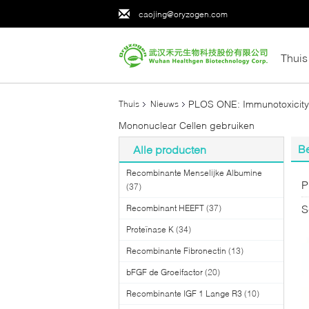
caojing@oryzogen.com
Thuis
PLOS ONE: Immunotoxicityb
Thuis
Nieuws
Mononuclear Cellen gebruiken
Be
Alle producten
Recombinante Menselijke Albumine
P
(37)
S
Recombinant HEEFT
(37)
Proteïnase K
(34)
Recombinante Fibronectin
(13)
bFGF de Groeifactor
(20)
Recombinante IGF 1 Lange R3
(10)