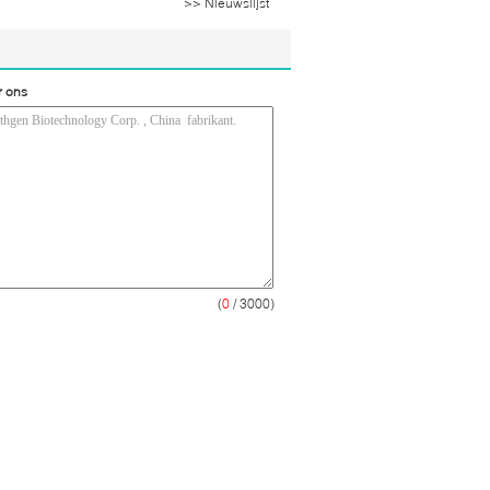
>> Nieuwslijst
r ons
(
0
/ 3000)