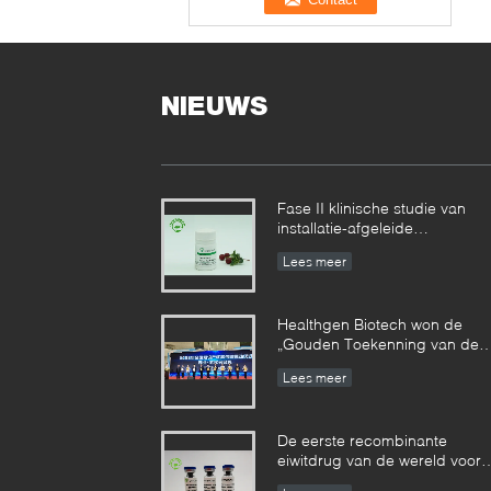
NIEUWS
Fase II klinische studie van
installatie-afgeleide
recombinante menselijke
Lees meer
serumalbumine bereikte
gefaseerde resultaten
Healthgen Biotech won de
„Gouden Toekenning van de
2de Hoogwaardige
Lees meer
Octrooiconcurrentie van Hube
Provincie“
De eerste recombinante
eiwitdrug van de wereld voor
de behandeling van emfysee