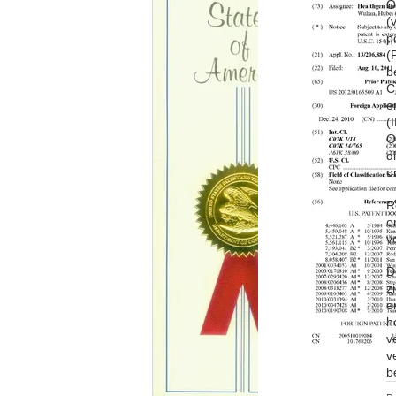
O
(
p
(
b
C
e
(
O
d
o
R
o
v
D
z
e
h
v
v
b