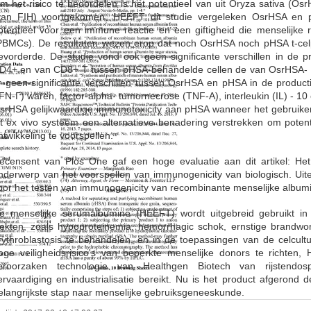
m het risico te beoordelen is het potentieel van uit Oryza sativa (Os
van FIH) voortgekomen, HEEFT dit studie vergeleken OsrHSA en p
otentieel voor een immune reactie en een giftigheid die menselijke
PBMCs). De resultaten wezen erop dat noch OsrHSA noch pHSA t-celpro
evorderde. De studie vond ook geen significante verschillen in de 
D4+ en van CD8+ T tussen pHSA-behandelde cellen de van OsrHSA- en
r geen significante verschillen tussen OsrHSA en pHSA in de product
IFN-Γ) waren, factor-alpha- tumornecrose (TNF-Α), interleukin (IL) - 10
srHSA gelijkwaardige immunotoxicity aan pHSA wanneer het gebruike
it ex vivo systeem een alternatieve benadering verstrekken om potenti
ntwikkeling te voorspellen.
ecensent van Plos One gaf een hoge evaluatie aan dit artikel: Het
nderwerp van het voorspellen van immunogenicity van biologisch. Uite
oor het testen van immunogenicity van recombinante menselijke album
e menselijke serumalbumine (HEEFT) wordt uitgebreid gebruikt in
iekten, zoals hypoproteinemia, hemorrhagic schok, ernstige brandwon
rythroblastosis te behandelen, en in de toepassingen van de celcul
oge veiligheidsrisico's van beperkte menselijke donors te richten
eroorzaken technologie van Healthgen Biotech van rijstendo
ervaardiging en industrialisatie bereikt. Nu is het product afgerond de
elangrijkste stap naar menselijke gebruiksgeneeskunde.