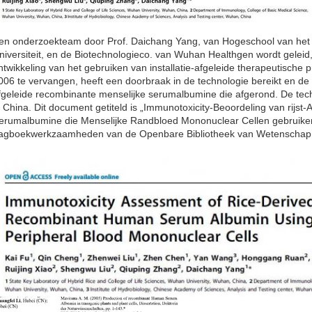
en onderzoekteam door Prof. Daichang Yang, van Hogeschool van h
niversiteit, en de Biotechnologieco. van Wuhan Healthgen wordt gelei
ntwikkeling van het gebruiken van installatie-afgeleide therapeutische
006 te vervangen, heeft een doorbraak in de technologie bereikt en de pr
fgeleide recombinante menselijke serumalbumine die afgerond. De tech
n China. Dit document getiteld is „Immunotoxicity-Beoordeling van rijs
erumalbumine die Menselijke Randbloed Mononuclear Cellen gebruiken“
agboekwerkzaamheden van de Openbare Bibliotheek van Wetenschap 