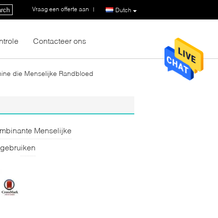
Vraag een offerte aan
|
rch
Dutch
ntrole
Contacteer ons
ine die Menselijke Randbloed
ombinante Menselijke
 gebruiken