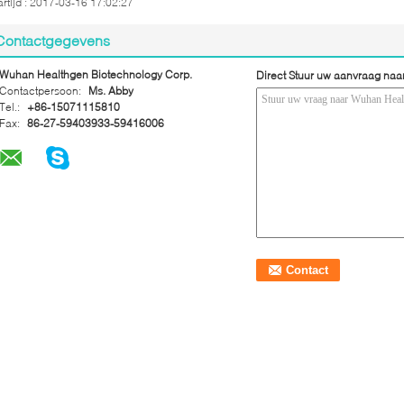
rtijd : 2017-03-16 17:02:27
Contactgegevens
Wuhan Healthgen Biotechnology Corp.
Direct Stuur uw aanvraag naa
Contactpersoon:
Ms. Abby
Tel.:
+86-15071115810
Fax:
86-27-59403933-59416006