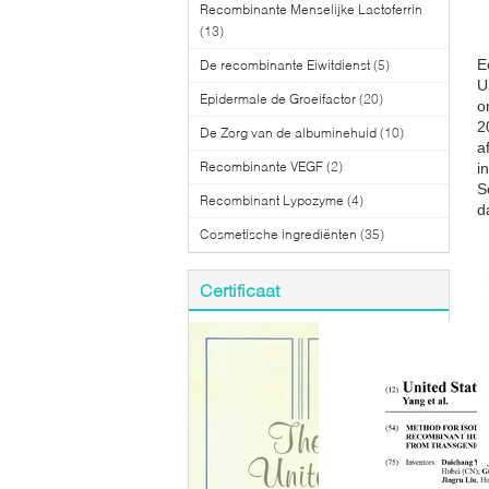
Recombinante Menselijke Lactoferrin
(13)
E
De recombinante Eiwitdienst
(5)
U
Epidermale de Groeifactor
(20)
o
2
De Zorg van de albuminehuid
(10)
a
Recombinante VEGF
(2)
i
S
Recombinant Lypozyme
(4)
d
Cosmetische ingrediënten
(35)
Certificaat