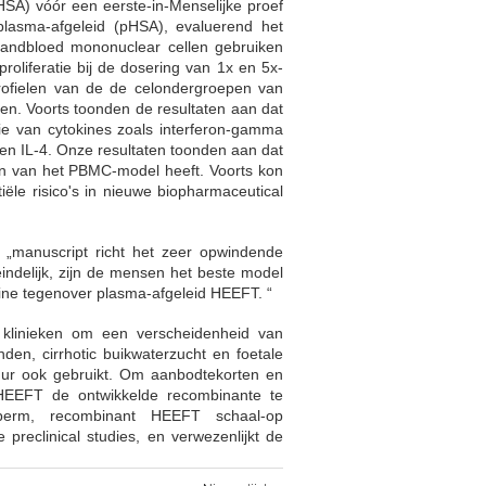
rHSA) vóór een eerste-in-Menselijke proef
lasma-afgeleid (pHSA), evaluerend het
 randbloed mononuclear cellen gebruiken
liferatie bij de dosering van 1x en 5x-
profielen van de de celondergroepen van
. Voorts toonden de resultaten aan dat
ie van cytokines zoals interferon-gamma
 en IL-4. Onze resultaten toonden aan dat
n van het PBMC-model heeft. Voorts kon
ële risico's in nieuwe biopharmaceutical
 „manuscript richt het zeer opwindende
indelijk, zijn de mensen het beste model
ine tegenover plasma-afgeleid HEEFT. “
 klinieken om een verscheidenheid van
den, cirrhotic buikwaterzucht en foetale
tuur ook gebruikt. Om aanbodtekorten en
, HEEFT de ontwikkelde recombinante te
sperm, recombinant HEEFT schaal-op
 preclinical studies, en verwezenlijkt de