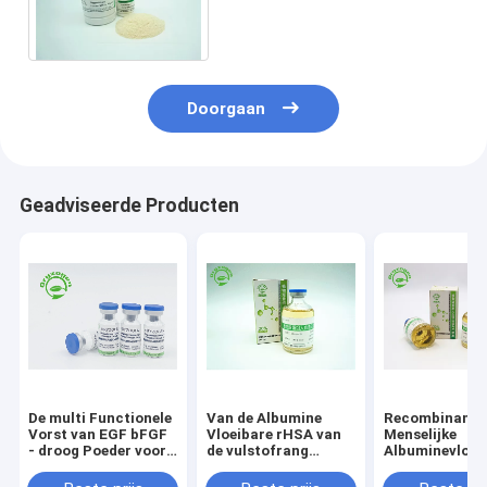
Albumine 65KD van hoge
Zuiverheidsosrhsa
Doorgaan
Geadviseerde Producten
De multi Functionele
Van de Albumine
Recombinante
Vorst van EGF bFGF
Vloeibare rHSA van
Menselijke
- droog Poeder voor
de vulstofrang
Albuminevloei
Reparing-Huid
Recombinante
voor de
Menselijke
Recombinante