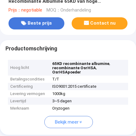
Recombinante Albumine 65KD van hoge
Zuiverheidsosrhsa
Prijs：negotiable
MOQ：Onderhandeling
Beste prijs
Contact nu
Productomschrijving
,
65KD recombinante albumine
Hoog licht
,
recombinante OsrHSA
OsrHSApoeder
Betalingscondities
T/T
Certificering
ISO9001:2015 certificate
Levering vermogen
1000kg
Levertijd
3~5 dagen
Merknaam
Oryzogen
Bekijk meer