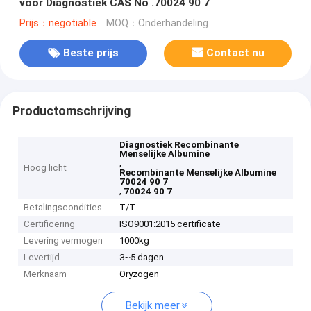
voor Diagnostiek CAS No .70024 90 7
Prijs：negotiable
MOQ：Onderhandeling
Beste prijs
Contact nu
Productomschrijving
Diagnostiek Recombinante
Menselijke Albumine
,
Hoog licht
Recombinante Menselijke Albumine
70024 90 7
,
70024 90 7
Betalingscondities
T/T
Certificering
ISO9001:2015 certificate
Levering vermogen
1000kg
Levertijd
3~5 dagen
Merknaam
Oryzogen
Bekijk meer