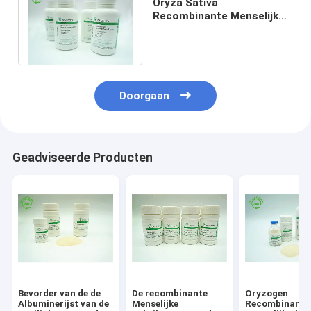
Oryza Sativa
Recombinante Menselijke
Albumine voor Diagnostiek
CAS No .70024 90 7
Doorgaan
Geadviseerde Producten
Bevorder van de de
De recombinante
Oryzogen
Albuminerijst van de
Menselijke
Recombinant