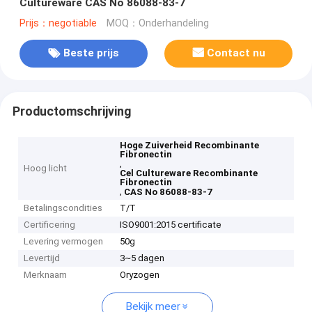
Cultureware CAS No 86088-83-7
Prijs：negotiable
MOQ：Onderhandeling
Beste prijs
Contact nu
Productomschrijving
Hoge Zuiverheid Recombinante
Fibronectin
,
Hoog licht
Cel Cultureware Recombinante
Fibronectin
,
CAS No 86088-83-7
Betalingscondities
T/T
Certificering
ISO9001:2015 certificate
Levering vermogen
50g
Levertijd
3~5 dagen
Merknaam
Oryzogen
Bekijk meer