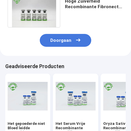
Hoge Zuiverheid
Recombinante Fibronectin
voor Cel Cultureware CAS
No 86088-83-7
Doorgaan
Geadviseerde Producten
Het gepoederde niet
Het Serum Vrije
Oryza Sativa
Bloed leidde
Recombinante
Recombinant