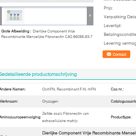
Prijs:
Verpakking Detai
Levertijd:
Grote Afbeelding :
Dierlijke Component Vrije
Betalingsconditi
Recombinante Menselijke Fibronectin CAS 86088-83-7
Levering vermo
Contact
Gedetailleerde productomschrijving
Andere Namen:
OsrhFN, Recombinant F-N, rhFN
Cas nr.:
Merknaam:
Oryzogen
Catalogusaanta
Zelfde zoals Fibronectin van
Aminozuuropeenvolging:
Producttype:
extracellulaire matrijs
Dierlijke Component Vrije Recombinante Menseli