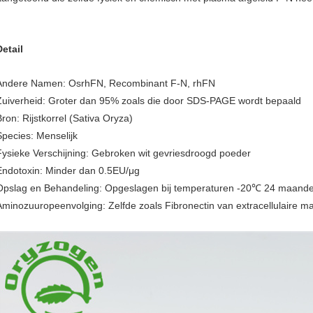
Detail
Andere Namen: OsrhFN, Recombinant F-N, rhFN
Zuiverheid: Groter dan 95% zoals die door SDS-PAGE wordt bepaald
Bron: Rijstkorrel (Sativa Oryza)
Species: Menselijk
Fysieke Verschijning: Gebroken wit gevriesdroogd poeder
Endotoxin: Minder dan 0.5EU/μg
Opslag en Behandeling: Opgeslagen bij temperaturen -20℃ 24 maand
Aminozuuropeenvolging: Zelfde zoals Fibronectin van extracellulaire mat