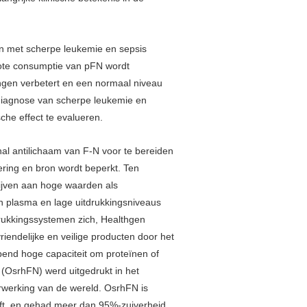
en met
scherpe leukemie en sepsis
rote consumptie van pFN wordt
ingen verbetert en een normaal niveau
 diagnose van scherpe leukemie en
che effect te evalueren.
l antilichaam van F-N voor te bereiden
ering en bron wordt beperkt. Ten
rijven aan hoge waarden als
an plasma en lage uitdrukkingsniveaus
drukkingssystemen zich, Healthgen
riendelijke en veilige producten door het
end hoge capaciteit om proteïnen of
n (OsrhFN) werd uitgedrukt in het
rwerking van de wereld. OsrhFN is
ft, en gehad meer dan 95%-zuiverheid.