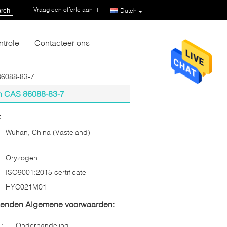
Vraag een offerte aan
|
rch
Dutch
ntrole
Contacteer ons
 86088-83-7
in CAS 86088-83-7
:
Wuhan, China (Vasteland)
Oryzogen
ISO9001:2015 certificate
HYC021M01
zenden Algemene voorwaarden:
l:
Onderhandeling