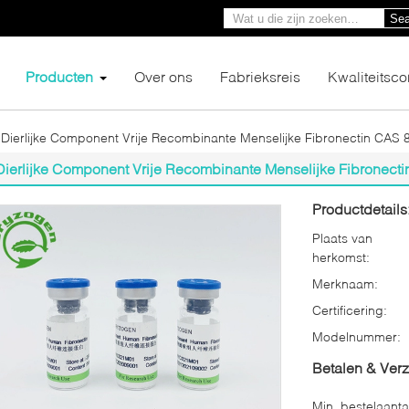
Sea
Producten
Over ons
Fabrieksreis
Kwaliteitsco
Dierlijke Component Vrije Recombinante Menselijke Fibronectin CAS
Dierlijke Component Vrije Recombinante Menselijke Fibronect
Productdetails
Plaats van
herkomst:
Merknaam:
Certificering:
Modelnummer:
Betalen & Ver
Min. bestelaanta