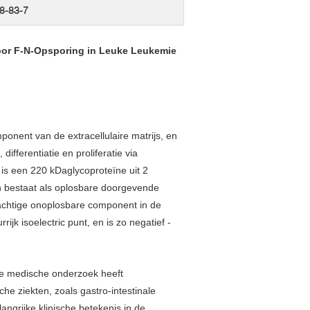
8-83-7
voor F-N-Opsporing in Leuke Leukemie
ponent van de extracellulaire matrijs, en
differentiatie en proliferatie via
is een 220 kDaglycoproteïne uit 2
 bestaat als oplosbare doorgevende
lachtige onoplosbare component in de
rijk isoelectric punt, en is zo negatief -
rne medische onderzoek heeft
he ziekten, zoals gastro-intestinale
ngrijke klinische betekenis in de