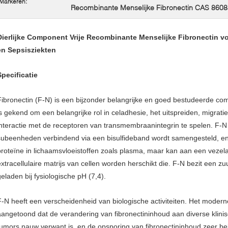
Markeren:
Recombinante Menselijke Fibronectin CAS 8608
Dierlijke Component Vrije Recombinante Menselijke Fibronectin 
en Sepsisziekten
Specificatie
Fibronectin (F-N) is een bijzonder belangrijke en goed bestudeerde com
s gekend om een belangrijke rol in celadhesie, het uitspreiden, migratie, 
interactie met de receptoren van transmembraanintegrin te spelen. F-N 
subeenheden verbindend via een bisulfideband wordt samengesteld, en
proteïne in lichaamsvloeistoffen zoals plasma, maar kan aan een veze
xtracellulaire matrijs van cellen worden herschikt die. F-N bezit een zuur
geladen bij fysiologische pH (7,4).
F-N heeft een verscheidenheid van biologische activiteiten. Het mode
aangetoond dat de verandering van fibronectininhoud aan diverse klinisc
tumors nauw verwant is, en de opsporing van fibronectininhoud zeer bela