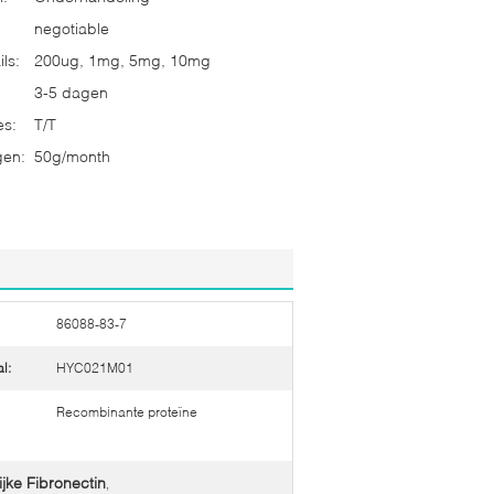
negotiable
ls:
200ug, 1mg, 5mg, 10mg
3-5 dagen
es:
T/T
gen:
50g/month
86088-83-7
l:
HYC021M01
Recombinante proteïne
jke Fibronectin
,