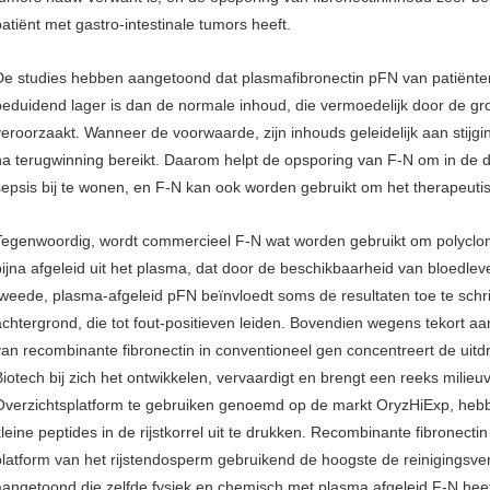
patiënt met gastro-intestinale tumors heeft.
De studies hebben aangetoond dat plasmafibronectin pFN van patiënt
beduidend lager is dan de normale inhoud, die vermoedelijk door de g
veroorzaakt. Wanneer de voorwaarde, zijn inhouds geleidelijk aan stijg
na terugwinning bereikt. Daarom helpt de opsporing van F-N om in de
sepsis bij te wonen, en F-N kan ook worden gebruikt om het therapeutis
Tegenwoordig, wordt commercieel F-N wat worden gebruikt om polyclona
bijna afgeleid uit het plasma, dat door de beschikbaarheid van bloedlev
tweede, plasma-afgeleid pFN beïnvloedt soms de resultaten toe te sch
achtergrond, die tot fout-positieven leiden. Bovendien wegens tekort a
van recombinante fibronectin in conventioneel gen concentreert de uit
Biotech bij zich het ontwikkelen, vervaardigt en brengt een reeks milieuv
Overzichtsplatform te gebruiken genoemd op de markt OryzHiExp, hebb
kleine peptides in de rijstkorrel uit te drukken. Recombinante fibronecti
platform van het rijstendosperm gebruikend de hoogste de reinigingsve
aangetoond die zelfde fysiek en chemisch met plasma afgeleid F-N hee