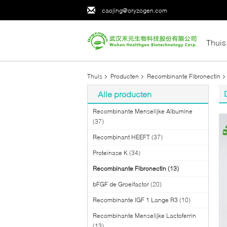
caojing@oryzogen.com
Thuis
Thuis
Producten
Recombinante Fibronectin
Alle producten
Recombinante Menselijke Albumine
(37)
Recombinant HEEFT
(37)
Proteïnase K
(34)
Recombinante Fibronectin
(13)
bFGF de Groeifactor
(20)
Recombinante IGF 1 Lange R3
(10)
Recombinante Menselijke Lactoferrin
(13)