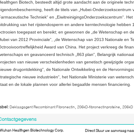
Healthgen Biotech, besteedt altijd grote aandacht aan de originele techn
eigendombescherming, heeft de titels van „Hubei-Onderzoekscentrum v
Farmaceutische Techniek“ en „EiwitreinigingsOnderzoekscentrum“. Het 
uitdrukking van het rijstendosperm en andere kerntechnologie hebben 1
octrooien toegepast en bereikt; en gewonnen de „de Wetenschap en de
Hubei van 2012 Provinciale“, „de Wetenschap van 2013 Nationale en Te
Octrooivoortreffelijkheid Award van China. Het project verkreeg de financ
wetenschaps en geavanceerd technisch „863 plan“, Belangrijk nationaa
projecten van nieuwe verscheidenheden van genetisch gewijzigde orga
nieuwe drugontdekking“, de Nationale Ontwikkeling en de Hervormings
strategische nieuwe industrieën“, het Nationale Ministerie van wetensc
staat en de lokale plannen voor allerlei begaafde mensen financiering.
,
,
abel:
Deklaagagent Recombinant Fibronectin
206kD-fibronectinproteïne
206kD 
Contactgegevens
Wuhan Healthgen Biotechnology Corp.
Direct Stuur uw aanvraag naa