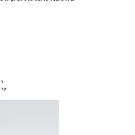
en
rijs