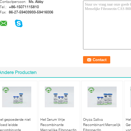
Contactpersoon:
Ms. Abby
Tel.:
+86-15071115810
Fax:
86-27-59403933-59416006
Andere Producten
et gepoederde niet
Het Serum Vrije
Oryza Sativa
He
loed leidde
Recombinante
Recombinant Menselijk
Ge
ecombinante
Menselijke Fibronectin
Fibronectin
va