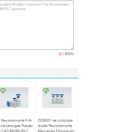
(
0
/ 3000)
t Recombinante F-N
ISO9001 de installatie
vriesdroogde Poeder
leidde Recombinante
n CAS 86088-83-7
Menselijke Fibronectin