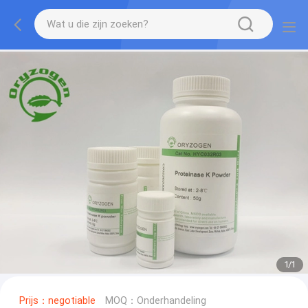
1
/
1
Prijs：negotiable
MOQ：Onderhandeling