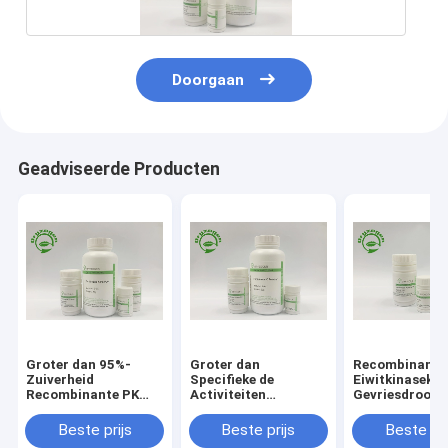
Doorgaan
Geadviseerde Producten
Groter dan 95%-
Groter dan
Recombinant 
Zuiverheid
Specifieke de
Eiwitkinasek
Recombinante PK
Activiteiten
Gevriesdroogd
voor Covid – 19
Recombinante
Poeder van de
Nucleic
Proteïnase K van 40
3.4.21.14
Beste prijs
Beste prijs
Beste pri
Zuuropsporing
U/MgP voor DNA-