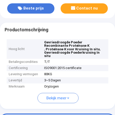
Beste prijs
Contact nu
Productomschrijving
Gevriesdroogde Poeder
Recombinante Proteïnase K
Hoog licht
,
,
Proteïnase K voor Kruising In situ
Gevriesdroogde Poederkruising In
situ
Betalingscondities
T/T
Certificering
ISO9001:2015 certificate
Levering vermogen
80KG
Levertijd
3~5 Dagen
Merknaam
Oryzogen
Bekijk meer