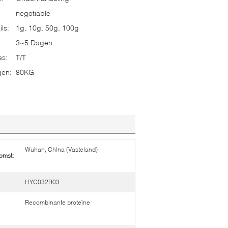
negotiable
ls:
1g, 10g, 50g, 100g
3~5 Dagen
es:
T/T
gen:
80KG
Wuhan, China (Vasteland)
omst:
HYC032R03
Recombinante proteïne