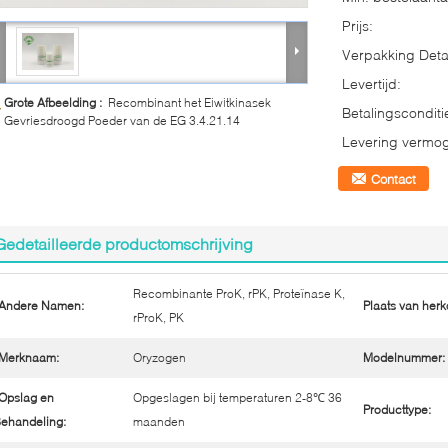
Prijs:
Verpakking Detai
Levertijd:
Grote Afbeelding :
Recombinant het Eiwitkinasek
Betalingsconditi
Gevriesdroogd Poeder van de EG 3.4.21.14
Levering vermo
Contact
Gedetailleerde productomschrijving
Recombinante ProK, rPK, Proteïnase K,
Andere Namen:
Plaats van herk
rProK, PK
Merknaam:
Oryzogen
Modelnummer:
Opslag en
Opgeslagen bij temperaturen 2-8℃ 36
Producttype:
ehandeling:
maanden