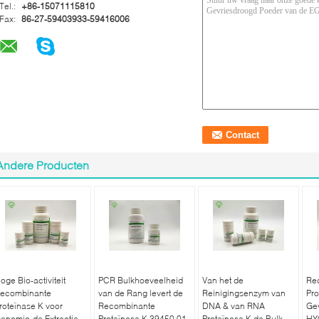
Tel.:
+86-15071115810
Fax:
86-27-59403933-59416006
Andere Producten
oge Bio-activiteit
PCR Bulkhoeveelheid
Van het de
Re
ecombinante
van de Rang levert de
Reinigingsenzym van
Pro
roteïnase K voor
Recombinante
DNA & van RNA
Ge
enomic-de Extractie
Proteïnase K 39450 01
Proteïnase K de Bulk
HY