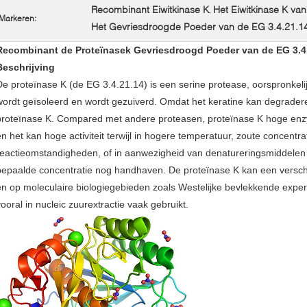
Recombinant Eiwitkinase K
Het Eiwitkinase K va
,
Markeren:
Het Gevriesdroogde Poeder van de EG 3.4.21.1
Recombinant de Proteïnasek Gevriesdroogd Poeder van de EG 3.4
Beschrijving
De proteïnase K (de EG 3.4.21.14) is een serine protease, oorspronkeli
wordt geïsoleerd en wordt gezuiverd. Omdat het keratine kan degrade
proteïnase K. Compared met andere proteasen, proteïnase K hoge enzymat
en het kan hoge activiteit terwijl in hogere temperatuur, zoute concentr
reactieomstandigheden, of in aanwezigheid van denatureringsmiddelen
bepaalde concentratie nog handhaven. De proteïnase K kan een versc
en op moleculaire biologiegebieden zoals Westelijke bevlekkende experi
vooral in nucleic zuurextractie vaak gebruikt.