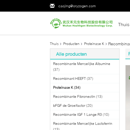
caojing@oryzogen.com
Thuis
Recombinan
Thuis
Producten
Proteïnase K
Alle producten
Recombinante Menselijke Albumine
(37)
Recombinant HEEFT
(37)
Proteïnase K
(34)
Recombinante Fibronectin
(13)
bFGF de Groeifactor
(20)
Recombinante IGF 1 Lange R3
(10)
Recombinante Menselijke Lactoferrin
(13)