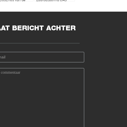
derzoekreagens
39450-01-6
AAT BERICHT ACHTER