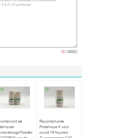
(
0
/ 3000)
combinant de
Recombinante
teïnasek
Proteïnase K voor
vriesdroogd Poeder
covid-19 Nucleic
C032R03 van de
Zuuropsporing CAS