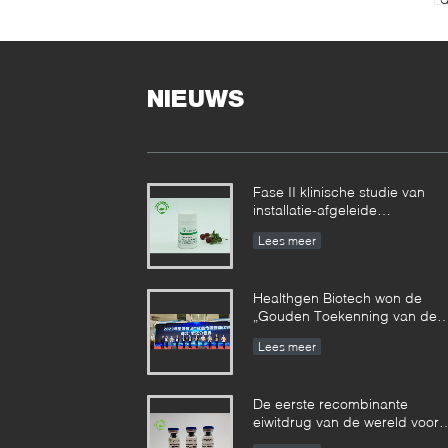
v
NIEUWS
Fase II klinische studie van
installatie-afgeleide
recombinante menselijke
Lees meer
serumalbumine bereikte
gefaseerde resultaten
Healthgen Biotech won de
„Gouden Toekenning van de
2de Hoogwaardige
Lees meer
Octrooiconcurrentie van Hube
Provincie“
De eerste recombinante
eiwitdrug van de wereld voor
de behandeling van emfysee