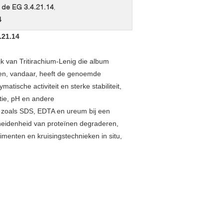
n de EG 3.4.21.14
,
4
.21.14
jk van Tritirachium-Lenig die album
ren, vandaar, heeft de genoemde
ische activiteit en sterke stabiliteit,
atie, pH en andere
 zoals SDS, EDTA en ureum bij een
heidenheid van proteïnen degraderen,
menten en kruisingstechnieken in situ,