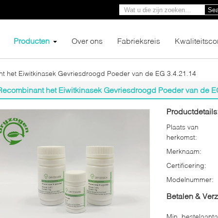
Sea
Producten
Over ons
Fabrieksreis
Kwaliteitsco
t het Eiwitkinasek Gevriesdroogd Poeder van de EG 3.4.21.14
Recombinant het Eiwitkinasek Gevriesdroogd Poeder van de E
Productdetails
Plaats van
herkomst:
Merknaam:
Certificering:
Modelnummer:
Betalen & Ver
Min. bestelaanta