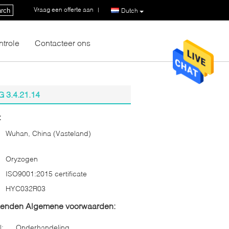
Vraag een offerte aan
|
rch
Dutch
ntrole
Contacteer ons
G 3.4.21.14
:
Wuhan, China (Vasteland)
Oryzogen
ISO9001:2015 certificate
HYC032R03
zenden Algemene voorwaarden:
l:
Onderhandeling