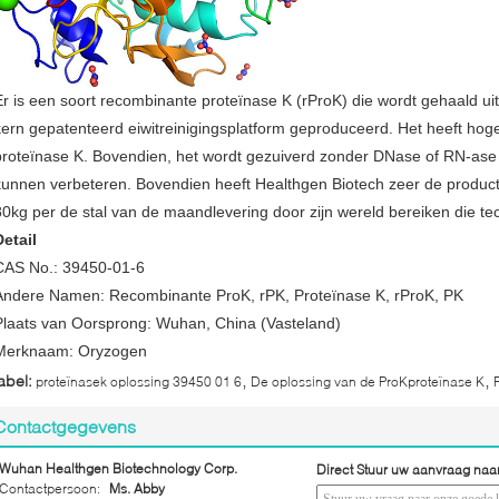
Er is een soort recombinante proteïnase K (rProK) die wordt gehaald uit
kern gepatenteerd eiwitreinigingsplatform geproduceerd. Het heeft hoger
proteïnase K. Bovendien, het wordt gezuiverd zonder DNase of RN-ase di
kunnen verbeteren. Bovendien heeft Healthgen Biotech zeer de product
80kg per de stal van de maandlevering door zijn wereld bereiken die tec
Detail
CAS No.: 39450-01-6
Andere Namen: Recombinante ProK, rPK, Proteïnase K, rProK, PK
Plaats van Oorsprong: Wuhan, China (Vasteland)
Merknaam: Oryzogen
,
,
abel:
proteïnasek oplossing 39450 01 6
De oplossing van de ProKproteïnase K
Contactgegevens
Wuhan Healthgen Biotechnology Corp.
Direct Stuur uw aanvraag naa
Contactpersoon:
Ms. Abby