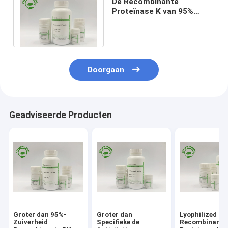
De Recombinante
Proteïnase K van 95%
Purty voor Monoclonal
Antilichamenopsporing
Doorgaan
Geadviseerde Producten
Groter dan 95%-
Groter dan
Lyophilized P
Zuiverheid
Specifieke de
Recombinant