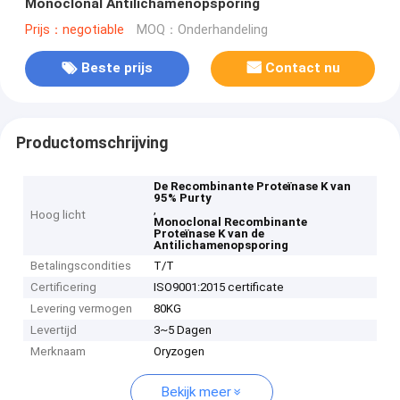
Monoclonal Antilichamenopsporing
Prijs：negotiable
MOQ：Onderhandeling
Beste prijs
Contact nu
Productomschrijving
De Recombinante Proteïnase K van
95% Purty
,
Hoog licht
Monoclonal Recombinante
Proteïnase K van de
Antilichamenopsporing
Betalingscondities
T/T
Certificering
ISO9001:2015 certificate
Levering vermogen
80KG
Levertijd
3~5 Dagen
Merknaam
Oryzogen
Bekijk meer