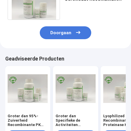
Proteïnase K van 2015
Nucleic Zuren halen
Doorgaan
Geadviseerde Producten
Groter dan 95%-
Groter dan
Lyophilized P
Zuiverheid
Specifieke de
Recombinant
Recombinante PK
Activiteiten
Proteinase K F
voor Covid – 19
Recombinante
Situ Hybridiza