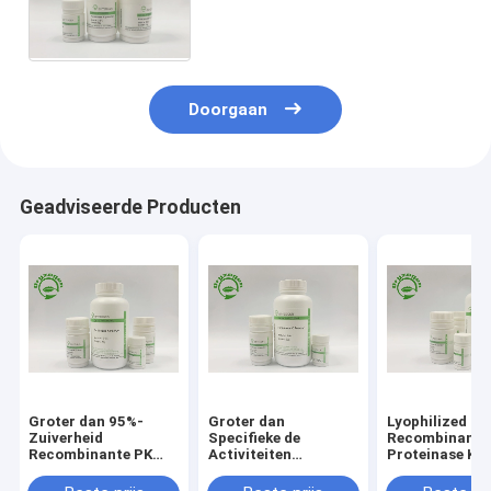
39450 – 01 - 6 de
Recombinante Een
verscheidenheid van Proteïnen
Doorgaan
Geadviseerde Producten
Groter dan 95%-
Groter dan
Lyophilized P
Zuiverheid
Specifieke de
Recombinant
Recombinante PK
Activiteiten
Proteinase K F
voor Covid – 19
Recombinante
Situ Hybridiza
Nucleic
Proteïnase K van 40