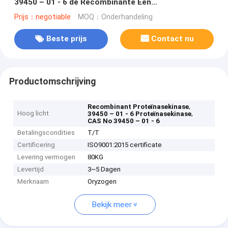
39450 – 01 - 6 de Recombinante Een
verscheidenheid van Proteïnen
Prijs：negotiable
MOQ：Onderhandeling
Beste prijs
Contact nu
Productomschrijving
,
Recombinant Proteïnasekinase
Hoog licht
,
39450 – 01 - 6 Proteïnasekinase
CAS No 39450 – 01 - 6
Betalingscondities
T/T
Certificering
ISO9001:2015 certificate
Levering vermogen
80KG
Levertijd
3~5 Dagen
Merknaam
Oryzogen
Bekijk meer