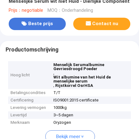
Menselijke Serum wit niet Huid - Dierlijke Component
Prijs：negotiable
MOQ：Onderhandeling
Beste prijs
Contact nu
Productomschrijving
Menselijk Serumalbumine
Gevriesdroogd Poeder
,
Hoog licht
Wit albumine van het Huid de
menselijke serum
,
Rijstkorrel OsrHSA
Betalingscondities
T/T
Certificering
ISO9001:2015 certificate
Levering vermogen
1000kg
Levertijd
3~5 dagen
Merknaam
Oryzogen
Bekijk meer