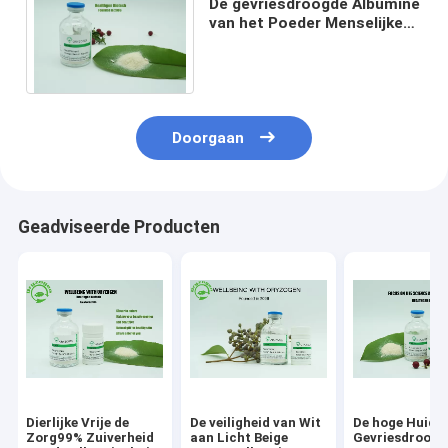
De gevriesdroogde Albumine
van het Poeder Menselijke
Serum wit niet Huid -
Dierlijke Component
Doorgaan
Geadviseerde Producten
Dierlijke Vrije de
De veiligheid van Wit
De hoge Huid 
Zorg99% Zuiverheid
aan Licht Beige
Gevriesdroogd