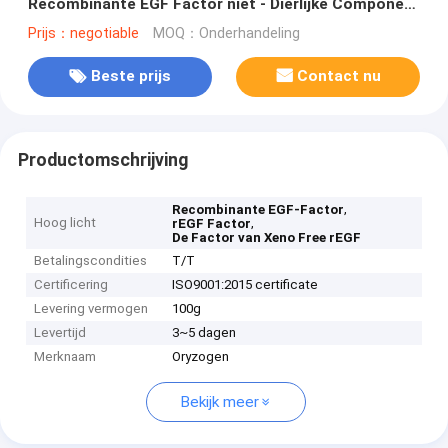
Recombinante EGF Factor niet - Dierlijke Component
voor Xeno -
Prijs：negotiable
MOQ：Onderhandeling
Beste prijs
Contact nu
Productomschrijving
,
Recombinante EGF-Factor
Hoog licht
,
rEGF Factor
De Factor van Xeno Free rEGF
Betalingscondities
T/T
Certificering
ISO9001:2015 certificate
Levering vermogen
100g
Levertijd
3~5 dagen
Merknaam
Oryzogen
Bekijk meer