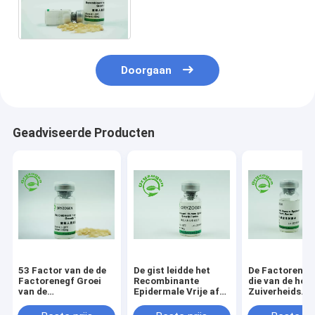
Recombinante EGF Factor
niet - Dierlijke Component
voor Xeno -
Doorgaan
Geadviseerde Producten
53 Factor van de de
De gist leidde het
De Factorenpr
Factorenegf Groei
Recombinante
die van de hog
van de
Epidermale Vrije af
Zuiverheids
aminozuren6.3kd de
Dier van de
Menselijke
Recombinante
Groeifactoren EGF
Epidermale Gro