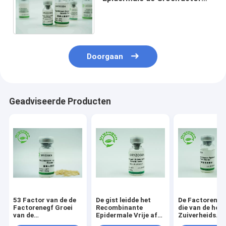
6.3KD Menselijke EGF voor
Serum af - Vrij Middel
Doorgaan
Geadviseerde Producten
53 Factor van de de
De gist leidde het
De Factorenpr
Factorenegf Groei
Recombinante
die van de hog
van de
Epidermale Vrije af
Zuiverheids
aminozuren6.3kd de
Dier van de
Menselijke