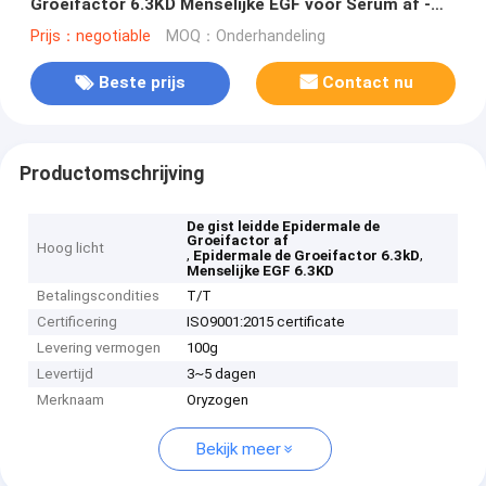
Groeifactor 6.3KD Menselijke EGF voor Serum af -
Vrij Middel
Prijs：negotiable
MOQ：Onderhandeling
Beste prijs
Contact nu
Productomschrijving
De gist leidde Epidermale de
Groeifactor af
Hoog licht
,
,
Epidermale de Groeifactor 6.3kD
Menselijke EGF 6.3KD
Betalingscondities
T/T
Certificering
ISO9001:2015 certificate
Levering vermogen
100g
Levertijd
3~5 dagen
Merknaam
Oryzogen
Bekijk meer