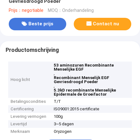
Gevriesdroogd Poeder
Prijs：negotiable
MOQ：Onderhandeling
Beste prijs
Contact nu
Productomschrijving
53 aminozuren Recombinante
Menselijke EGF
,
Recombinant Menselijk EGF
Hoog licht
Gevriesdroogd Poeder
,
5.3kD recombinante Menselijke
Epidermale de Groeifactor
Betalingscondities
T/T
Certificering
ISO9001:2015 certificate
Levering vermogen
100g
Levertijd
3~5 dagen
Merknaam
Oryzogen