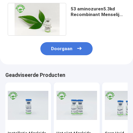
53 aminozuren5.3kd
Recombinant Menselijk
EGF Gevriesdroogd
Poeder
Doorgaan
Geadviseerde Producten