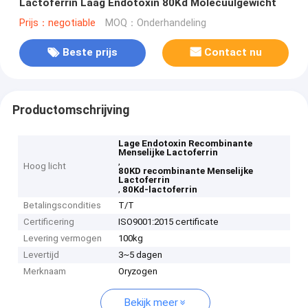
Lactoferrin Laag Endotoxin 80Kd Molecuulgewicht
Prijs：negotiable
MOQ：Onderhandeling
Beste prijs
Contact nu
Productomschrijving
Lage Endotoxin Recombinante
Menselijke Lactoferrin
,
Hoog licht
80KD recombinante Menselijke
Lactoferrin
,
80Kd-lactoferrin
Betalingscondities
T/T
Certificering
ISO9001:2015 certificate
Levering vermogen
100kg
Levertijd
3~5 dagen
Merknaam
Oryzogen
Bekijk meer