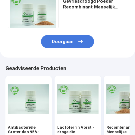
Gevriesdroogd Poeder
Recombinant Menselijk
Lactoferrin Laag Endotoxin
80Kd Molecuulgewicht
Doorgaan
Geadviseerde Producten
Antibacteriële
Lactoferrin Vorst -
Recombinante
Groter dan 95%-
droge die
Menselijke