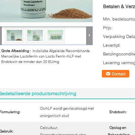
Betalen & Ver
Min. bestelaanta
Prijs:
Verpakking Detai
Levertijd:
Grote Afbeelding :
Installatie Afgeleide Recombinante
Betalingsconditi
Menselijke Lactoferrin van Lacto Ferrin rhLF met
Endotoxin de minder dan 20 EU/mg
Levering vermo
Contact
Gedetailleerde productomschrijving
OsrhLF wordt gevriesdroogd met
Formulering:
Endotoxin:
anorganisch zout
Celcultuur,
Opslag en
Gebruik:
Gezondheidszorgproducten
Behandeling: