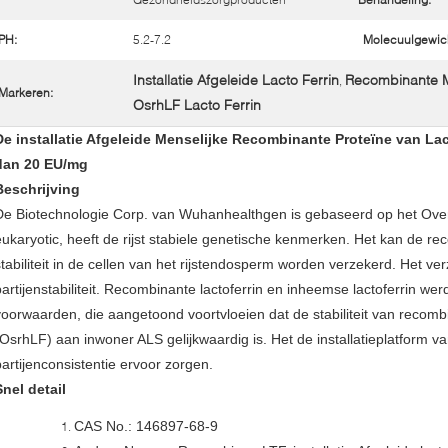
PH:
5.2-7.2
Molecuulgewich
Installatie Afgeleide Lacto Ferrin
Recombinante Me
,
Markeren:
OsrhLF Lacto Ferrin
De installatie Afgeleide Menselijke Recombinante Proteïne van La
dan 20 EU/mg
Beschrijving
De Biotechnologie Corp. van Wuhanhealthgen is gebaseerd op het Ove
eukaryotic, heeft de rijst stabiele genetische kenmerken. Het kan de reco
stabiliteit in de cellen van het rijstendosperm worden verzekerd. Het v
partijenstabiliteit. Recombinante lactoferrin en inheemse lactoferrin w
voorwaarden, die aangetoond voortvloeien dat de stabiliteit van recomb
(OsrhLF) aan inwoner ALS gelijkwaardig is. Het de installatieplatform 
partijenconsistentie ervoor zorgen.
Snel detail
CAS No.: 146897-68-9