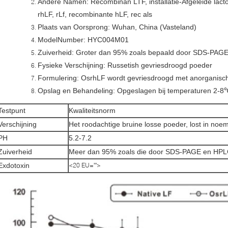
Andere Namen: Recombinan LTF, installatie-Afgeleide lactof
rhLF, rLf, recombinante hLF, rec als
Plaats van Oorsprong: Wuhan, China (Vasteland)
ModelNumber: HYC004M01
Zuiverheid: Groter dan 95% zoals bepaald door SDS-PAG
Fysieke Verschijning: Russetish gevriesdroogd poeder
Formulering: OsrhLF wordt gevriesdroogd met anorganisch
Opslag en Behandeling: Opgeslagen bij temperaturen 2-
Testpunt
Kwaliteitsnorm
Verschijning
Het roodachtige bruine losse poeder, lost in noe
PH
5.2-7.2
Zuiverheid
Meer dan 95% zoals die door SDS-PAGE en HPLC
Exdotoxin
<20 EU="">