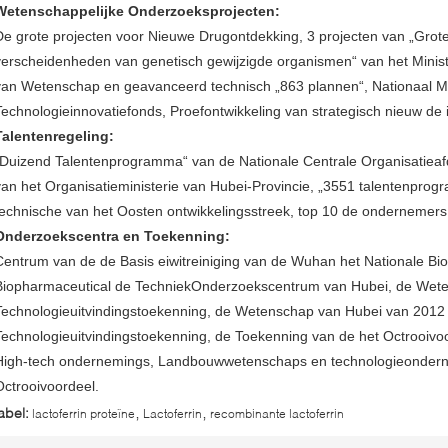
Wetenschappelijke Onderzoeksprojecten:
De grote projecten voor Nieuwe Drugontdekking, 3 projecten van „Grot
verscheidenheden van genetisch gewijzigde organismen“ van het Minist
van Wetenschap en geavanceerd technisch „863 plannen“, Nationaal M
Technologieinnovatiefonds, Proefontwikkeling van strategisch nieuw de 
Talentenregeling:
„Duizend Talentenprogramma“ van de Nationale Centrale Organisatiea
van het Organisatieministerie van Hubei-Provincie, „3551 talentenpr
technische van het Oosten ontwikkelingsstreek, top 10 de ondernemer
Onderzoekscentra en Toekenning:
Centrum van de de Basis eiwitreiniging van de Wuhan het Nationale Biol
Biopharmaceutical de TechniekOnderzoekscentrum van Hubei, de Wete
Technologieuitvindingstoekenning, de Wetenschap van Hubei van 2012 
Technologieuitvindingstoekenning, de Toekenning van de het Octrooivoor
High-tech ondernemings, Landbouwwetenschaps en technologieondern
Octrooivoordeel.
,
,
abel:
lactoferrin proteïne
Lactoferrin
recombinante lactoferrin