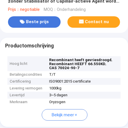
zonder Stabilisator of Capillair-actieve Agent wordt
gevriesdroogd die
Prijs：negotiable
MOQ：Onderhandeling
Beste prijs
Contact nu
Productomschrijving
,
Recombinant heeft gevriesdroogd
Hoog licht
,
Recombinant HEEFT 66.550KD
CAS 70024-90-7
Betalingscondities
T/T
Certificering
ISO9001:2015 certificate
Levering vermogen
1000kg
Levertijd
3~5 dagen
Merknaam
Oryzogen
Bekijk meer