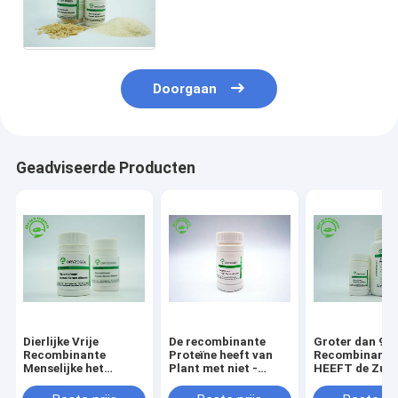
Stabilisator of Capillair-
actieve Agent wordt
gevriesdroogd die
Doorgaan
Geadviseerde Producten
Dierlijke Vrije
De recombinante
Groter dan 99
Recombinante
Proteïne heeft van
Recombinante
Menselijke het
Plant met niet -
HEEFT de Zuiv
Serumalbumine van
Dierlijke
rHSA Stabilisa
de vulstofrang rHSA
Ingrediëntenendotoxin
zonder Dierlijk