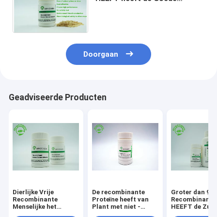
Proteïne van de het
Serumalbumine van de
Partijconsistentie
Doorgaan
Geadviseerde Producten
Dierlijke Vrije
De recombinante
Groter dan 99
Recombinante
Proteïne heeft van
Recombinante
Menselijke het
Plant met niet -
HEEFT de Zuiv
Serumalbumine van
Dierlijke
rHSA Stabilisa