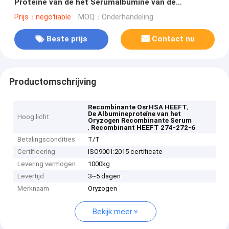
Proteïne van de het Serumalbumine van de
Partijconsistentie
Prijs：negotiable
MOQ：Onderhandeling
Beste prijs
Contact nu
Productomschrijving
,
Recombinante OsrHSA HEEFT
De Albumineproteïne van het
Hoog licht
Oryzogen Recombinante Serum
,
Recombinant HEEFT 274-272-6
Betalingscondities
T/T
Certificering
ISO9001:2015 certificate
Levering vermogen
1000kg
Levertijd
3~5 dagen
Merknaam
Oryzogen
Bekijk meer