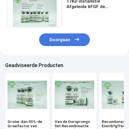
17KD installatie
Afgeleide bFGF de
Groeifactor Basis voor
Serum - Vrij Middel
Doorgaan
Geadviseerde Producten
Groter dan 95%-de
Van de Oorsprongs
Recombinante
Groeifactor van
het Recombinante
Eiwitbfgffact