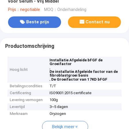
voor Serum - Vrij Middel
Prijs：negotiable
MOQ：Onderhandeling
Beste prijs
Contact nu
Productomschrijving
Installatie Afgeleide bFGF de
Groeifactor
,
Hoog licht
De installatie Afgeleide factor van de
fibroblastgroei basis
,
De Groeifactor van 17KD bFGF
Betalingscondities
T/T
Certificering
ISO9001:2015 certificate
Levering vermogen
100g
Levertijd
3~5 dagen
Merknaam
Oryzogen
Bekijk meer