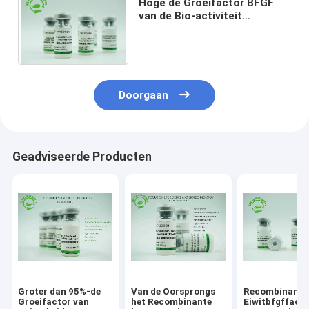
Hoge de Groeifactor BFGF
van de Bio-activiteit
Recombinante
Basisfibroblast voor
Schoonheidsmiddelen
Doorgaan
Geadviseerde Producten
Groter dan 95%-de
Van de Oorsprongs
Recombinante
Groeifactor van
het Recombinante
Eiwitbfgffact