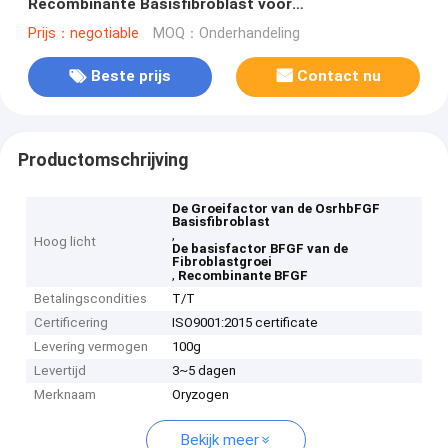
Recombinante Basisfibroblast voor
Schoonheidsmiddelen
Prijs：negotiable
MOQ：Onderhandeling
Beste prijs
Contact nu
Productomschrijving
De Groeifactor van de OsrhbFGF
Basisfibroblast
,
Hoog licht
De basisfactor BFGF van de
Fibroblastgroei
,
Recombinante BFGF
Betalingscondities
T/T
Certificering
ISO9001:2015 certificate
Levering vermogen
100g
Levertijd
3~5 dagen
Merknaam
Oryzogen
Bekijk meer