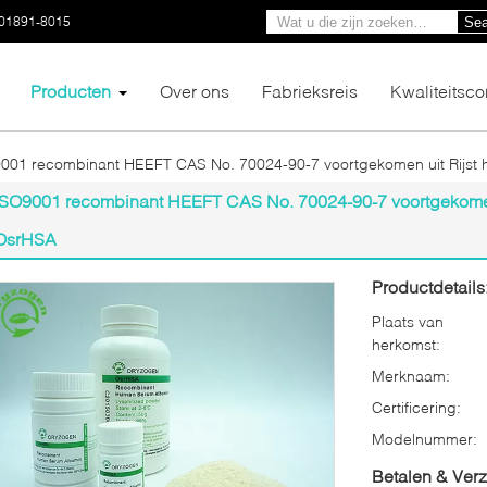
01891-8015
Sea
Producten
Over ons
Fabrieksreis
Kwaliteitsco
001 recombinant HEEFT CAS No. 70024-90-7 voortgekomen uit Rijst 
ISO9001 recombinant HEEFT CAS No. 70024-90-7 voortgekomen 
OsrHSA
Productdetails
Plaats van
herkomst:
Merknaam:
Certificering:
Modelnummer:
Betalen & Ver