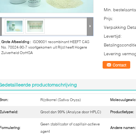
Min. bestelaanta
Prijs:
Verpakking Detai
Levertijd:
Grote Afbeelding :
ISO9001 recombinant HEEFT CAS
Betalingsconditi
No. 70024-90-7 voortgekomen uit Rijst heeft Hogere
Zuiverheid OsrHSA
Levering vermo
Contact
Gedetailleerde productomschrijving
Bron:
Rijstkorrel (Sativa Oryza)
Molecuulgewich
Zuiverheid:
Groot dan 99% (Analyse door HPLC)
Productietype:
Geen stabilisator of capillair-actieve
Formulering:
Andere namen:
agent