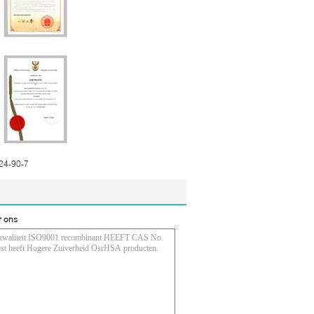
24-90-7
r ons