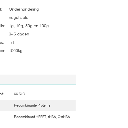
l:
Onderhandeling
negotiable
ls:
1g, 10g, 50g en 100g
3~5 dagen
es:
T/T
gen:
1000kg
t:
66.5kD
Recombinante Proteïne
Recombinant HEEFT, rHSA, OsrHSA