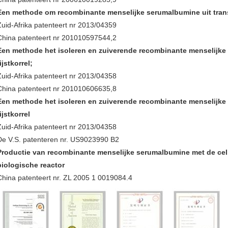
Een methode om recombinante menselijke serumalbumine uit transg
Zuid-Afrika patenteert nr 2013/04359
China patenteert nr 201010597544,2
Een methode het isoleren en zuiverende recombinante menselijke
ijstkorrel;
Zuid-Afrika patenteert nr 2013/04358
China patenteert nr 201010606635,8
Een methode het isoleren en zuiverende recombinante menselijke
ijstkorrel
Zuid-Afrika patenteert nr 2013/04358
De V.S. patenteren nr. US9023990 B2
Productie van recombinante menselijke serumalbumine met de cell
biologische reactor
China patenteert nr. ZL 2005 1 0019084.4