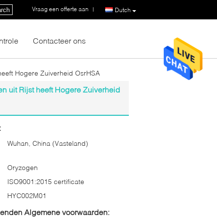
Vraag een offerte aan
|
rch
Dutch
ntrole
Contacteer ons
heeft Hogere Zuiverheid OsrHSA
uit Rijst heeft Hogere Zuiverheid
:
Wuhan, China (Vasteland)
Oryzogen
ISO9001:2015 certificate
HYC002M01
zenden Algemene voorwaarden: