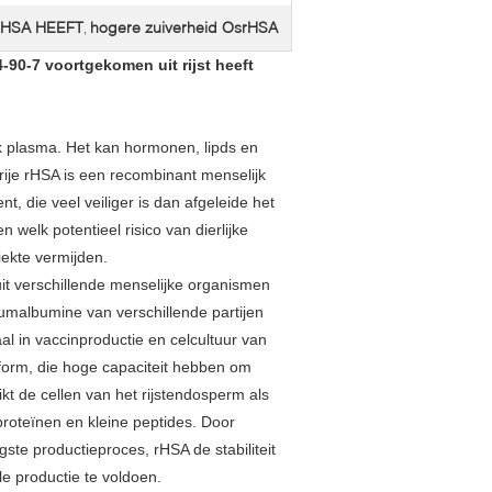
rHSA HEEFT
hogere zuiverheid OsrHSA
,
0-7 voortgekomen uit rijst heeft
k plasma. Het kan hormonen, lipds en
ije rHSA is een recombinant menselijk
nt, die veel veiliger is dan afgeleide het
 welk potentieel risico van dierlijke
iekte vermijden.
it verschillende menselijke organismen
erumalbumine van verschillende partijen
al in vaccinproductie en celcultuur van
tform, die hoge capaciteit hebben om
ikt de cellen van het rijstendosperm als
proteïnen en kleine peptides. Door
ste productieproces, rHSA de stabiliteit
e productie te voldoen.