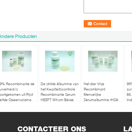
Andere Producten
9% Recombinante de
De strikte Albumine van
Het dier Vrije
99
uiverheid is
het Kwaliteitscontrole
Recombinant
zu
oortgekomen uit Rijst
Recombinante Serum
Menselijke
66
elfde Opeenvolging
HEEFT Wit om Beige
Serumalbumine rHSA
Ind
angezien het Plasma
Gevriesdroogd Poeder
HEEFT heeft Goede
Re
EEFT
aan te steken
Partijconsistentie
CONTACTEER ONS
L