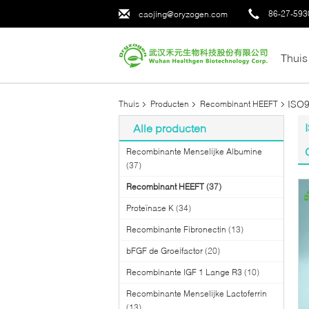
86-27-593
caojing@oryzogen.com
Thuis
ISO9
Thuis
Producten
Recombinant HEEFT
Alle producten
Recombinante Menselijke Albumine
(37)
Recombinant HEEFT
(37)
Proteïnase K
(34)
Recombinante Fibronectin
(13)
bFGF de Groeifactor
(20)
Recombinante IGF 1 Lange R3
(10)
Recombinante Menselijke Lactoferrin
(13)