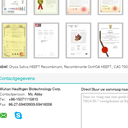
,
,
abel:
Oryza Sativa HEEFT Recombinant
Recombinante OsrHSA HEEFT
CAS 700
Contactgegevens
Wuhan Healthgen Biotechnology Corp.
Direct Stuur uw aanvraag naa
Contactpersoon:
Ms. Abby
Tel.:
+86-15071115810
Fax:
86-27-59403933-59416006