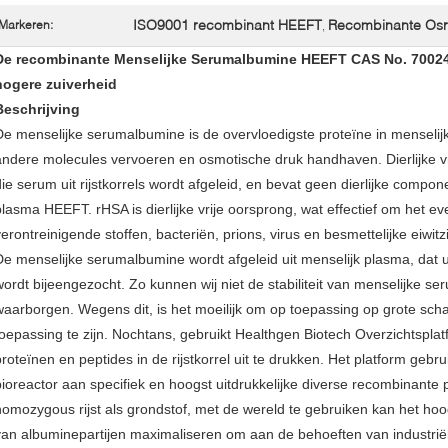
ISO9001 recombinant HEEFT
Recombinante Os
Markeren:
,
De recombinante Menselijke Serumalbumine HEEFT CAS No. 70024-9
hogere zuiverheid
Beschrijving
De menselijke serumalbumine is de overvloedigste proteïne in menselij
andere molecules vervoeren en osmotische druk handhaven. Dierlijke vr
die serum uit rijstkorrels wordt afgeleid, en bevat geen dierlijke compone
plasma HEEFT. rHSA is dierlijke vrije oorsprong, wat effectief om het even
verontreinigende stoffen, bacteriën, prions, virus en besmettelijke eiwitz
De menselijke serumalbumine wordt afgeleid uit menselijk plasma, dat u
wordt bijeengezocht. Zo kunnen wij niet de stabiliteit van menselijke s
waarborgen. Wegens dit, is het moeilijk om op toepassing op grote scha
toepassing te zijn. Nochtans, gebruikt Healthgen Biotech Overzichtspla
proteïnen en peptides in de rijstkorrel uit te drukken. Het platform gebru
bioreactor aan specifiek en hoogst uitdrukkelijke diverse recombinante 
homozygous rijst als grondstof, met de wereld te gebruiken kan het hoog
van albuminepartijen maximaliseren om aan de behoeften van industriël