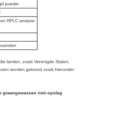
ogd poeder
t
 en HPLC analyse
 maanden
die landen, zoals Verenigde Staten,
ooien worden getoond zoals hieronder:
de graangewassen niet-opslag