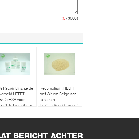
(
0
/ 3000)
% Recombinante de
Recombinant HEEFT
iverheid HEEFT
met Wit om Beige aan
.5kD rHSA voor
te steken
ustriële Biologische
Gevriesdroogd Poeder
agentia
HEEFT Hoge
Zuiverheid
AAT BERICHT ACHTER