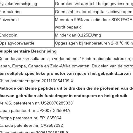
Fysieke Verschijning
Gebroken wit aan licht beige gevriesdro
Formulering
Geen stabilisator of capillair-actieve agen
Zuiverheid
Meer dan 99% zoals die door SDS-PAGE
wordt bepaald
Endotoxin
Minder dan 0.125EU/mg
Opslagvoorwaarde
Opgeslagen bij temperaturen 2~8 ℃ 48
Supplementaire Beschrijving
De onderzoeksresultaten zijn verleend met 16 internationale octrooien, 
Japan, Europa, Canada en Zuid-Afrika omvatten. De delen van de octr
Een eeltplek-specifieke promotor van rijst en het gebruik daarvan
China patenteert geen 201110054109.X
Methode om kleine peptides uit te drukken die de proteïnen van 
daarvan gebruiken als fusiedrager in endosperm en het gebruik
De V.S. patenteren nr. US20070289033
Japan patenteert nr. JP2007-325594A
Europa patenteert nr. EP1865064
Canada patenteert nr. CA2587092
China patenteert nr 200610019285,9