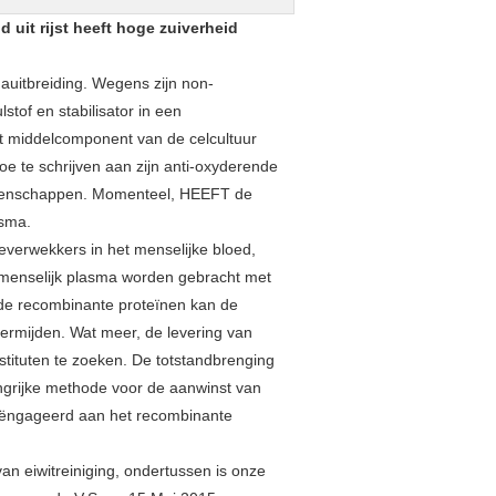
uit rijst heeft hoge zuiverheid
auitbreiding. Wegens zijn non-
stof en stabilisator in een
t middelcomponent van de celcultuur
e te schrijven aan zijn anti-oxyderende
igenschappen. Momenteel, HEEFT de
asma.
teverwekkers in het menselijke bloed,
an menselijk plasma worden gebracht met
ide recombinante proteïnen kan de
 vermijden. Wat meer, de levering van
stituten te zoeken. De totstandbrenging
ngrijke methode voor de aanwinst van
 geëngageerd aan het recombinante
n eiwitreiniging, ondertussen is onze