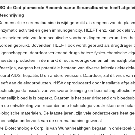
ISO de Gediplomeerde Recombinante Serumalbumine heeft afgeleid 
Beschrijving
De menselijke serumalbumine is wijd gebruikt als reagens van de plasm
enzymatic activiteit en geen immunogenicity, HEEFT enz. kan ook als vul
verscheidenheid van farmaceutische voorbereidingen en serum-free he
worden gebruikt. Bovendien HEEFT ook wordt gebruikt als drugdrager to
eigenschappen, daardoor verlenend drugs betere fysico-chemische e
meesten producten in de markt direct is voortgekomen uit menselijk pl
Enerzijds, wegens het potentiële bestaan van diverse infectieziekteziek
vooral AIDS, hepatitis B en andere virussen. Daardoor, zal dit virus v
heeft aan de eindproducten. rHSA geproduceerd door installatie afgele
technologie de risico's van virusverontreiniging en besmetting effectief
menselijk bloed is is beperkt. Daarom is het zeer dringend om bloedsub
en de ontwikkeling van recombinante technologie verstrekken een bela
biologische materialen. De laatste jaren, zijn vele onderzoekers heet
menselijke onderzoek van de serumalbumine geweest.
De Biotechnologie Corp. is van Wuhanhealthgen begaan in onderzoek va