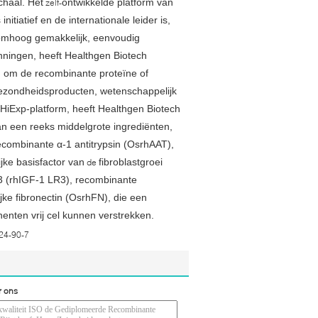
chaal. Het
ontwikkelde platform van
zelf-
itiatief en de internationale leider is,
l-omhoog gemakkelijk, eenvoudig
nningen, heeft Healthgen Biotech
gd om de recombinante proteïne of
gezondheidsproducten, wetenschappelijk
HiExp-platform, heeft Healthgen Biotech
an een reeks middelgrote ingrediënten,
combinante α-1 antitrypsin (OsrhAAT),
jke basisfactor van
fibroblastgroei
de
R3 (rhIGF-1 LR3), recombinante
ke fibronectin (OsrhFN), die een
nten vrij cel kunnen verstrekken.
24-90-7
r ons