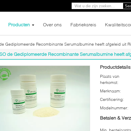
Sea
Producten
Over ons
Fabrieksreis
Kwaliteitsco
de Gediplomeerde Recombinante Serumalbumine heeft afgeleid uit Rij
ISO de Gediplomeerde Recombinante Serumalbumine heeft afgel
Productdetails
Plaats van
herkomst:
Merknaam:
Certificering:
Modelnummer:
Betalen & Ver
Min. bestelaanta