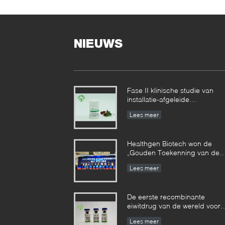
a
H
NIEUWS
Fase II klinische studie van
installatie-afgeleide
recombinante menselijke
Lees meer
serumalbumine bereikte
gefaseerde resultaten
Healthgen Biotech won de
„Gouden Toekenning van de
2de Hoogwaardige
Lees meer
Octrooiconcurrentie van Hube
Provincie“
De eerste recombinante
eiwitdrug van de wereld voor
de behandeling van emfysee
Lees meer
is goedgekeurd door de V.S.