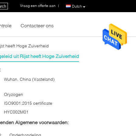
Vraag een offerte aan
|
rch
Dutch
ntrole
Contacteer ons
st heeft Hoge Zuiverheid
eid uit Rijst heeft Hoge Zuiverheid
:
Wuhan, China (Vasteland)
Oryzogen
ISO9001:2015 certificate
HYC002M01
zenden Algemene voorwaarden:
l:
Onderhandeling