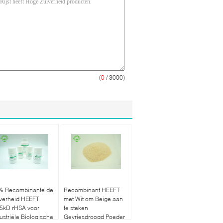
(
0
/ 3000)
% Recombinante de
Recombinant HEEFT
iverheid HEEFT
met Wit om Beige aan
.5kD rHSA voor
te steken
ustriële Biologische
Gevriesdroogd Poeder