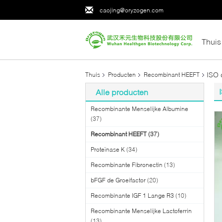
caojing@oryzogen.com
Thuis
ISO 
Thuis
Producten
Recombinant HEEFT
Alle producten
Recombinante Menselijke Albumine
(37)
Recombinant HEEFT
(37)
Proteïnase K
(34)
Recombinante Fibronectin
(13)
bFGF de Groeifactor
(20)
Recombinante IGF 1 Lange R3
(10)
Recombinante Menselijke Lactoferrin
(13)