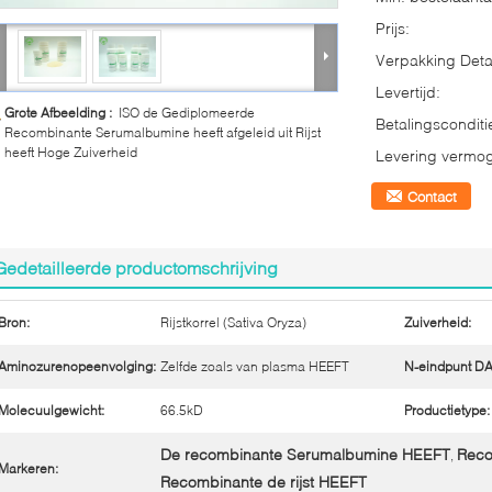
Prijs:
Verpakking Detai
Levertijd:
Grote Afbeelding :
ISO de Gediplomeerde
Betalingsconditi
Recombinante Serumalbumine heeft afgeleid uit Rijst
heeft Hoge Zuiverheid
Levering vermo
Contact
Gedetailleerde productomschrijving
Bron:
Rijstkorrel (Sativa Oryza)
Zuiverheid:
Aminozurenopeenvolging:
Zelfde zoals van plasma HEEFT
N-eindpunt D
Molecuulgewicht:
66.5kD
Productietype:
De recombinante Serumalbumine HEEFT
Reco
,
Markeren:
Recombinante de rijst HEEFT