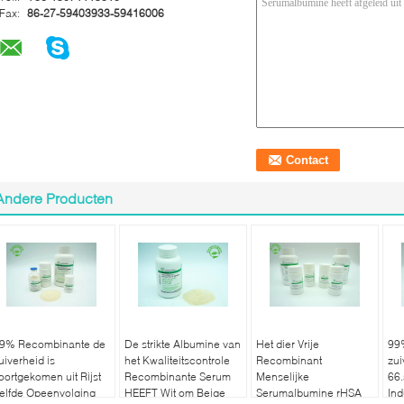
Fax:
86-27-59403933-59416006
Andere Producten
9% Recombinante de
De strikte Albumine van
Het dier Vrije
99
uiverheid is
het Kwaliteitscontrole
Recombinant
zu
oortgekomen uit Rijst
Recombinante Serum
Menselijke
66
elfde Opeenvolging
HEEFT Wit om Beige
Serumalbumine rHSA
Ind