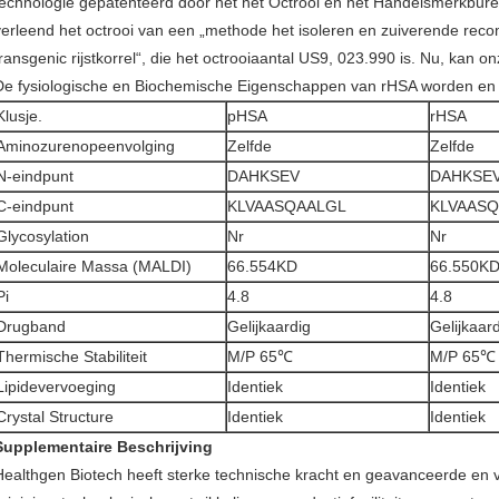
technologie gepatenteerd door het het Octrooi en het Handelsmerkbur
verleend het octrooi van een „methode het isoleren en zuiverende re
transgenic rijstkorrel“, die het octrooiaantal US9, 023.990 is. Nu, kan 
De fysiologische en Biochemische Eigenschappen van rHSA worden en 
Klusje.
pHSA
rHSA
Aminozurenopeenvolging
Zelfde
Zelfde
N-eindpunt
DAHKSEV
DAHKSE
C-eindpunt
KLVAASQAALGL
KLVAAS
Glycosylation
Nr
Nr
Moleculaire Massa (MALDI)
66.554KD
66.550K
Pi
4.8
4.8
Drugband
Gelijkaardig
Gelijkaar
Thermische Stabiliteit
M/P 65℃
M/P 65℃
Lipidevervoeging
Identiek
Identiek
Crystal Structure
Identiek
Identiek
Supplementaire Beschrijving
Healthgen Biotech heeft sterke technische kracht en geavanceerde en vo