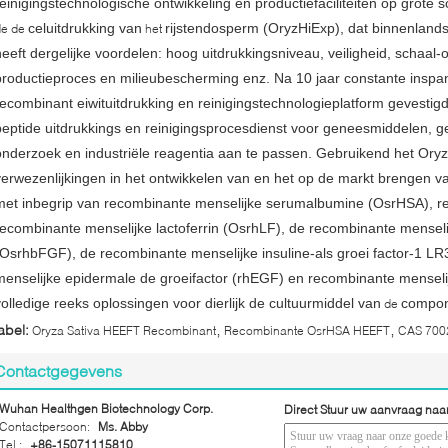
reinigingstechnologische ontwikkeling en productiefaciliteiten op grote s
celuitdrukking van
rijstendosperm (OryzHiExp), dat binnenlands in
de de
het
heeft dergelijke voordelen: hoog uitdrukkingsniveau, veiligheid, schaa
productieproces en milieubescherming enz. Na 10 jaar constante inspa
recombinant eiwituitdrukking en reinigingstechnologieplatform gevesti
peptide uitdrukkings en reinigingsprocesdienst voor geneesmiddelen, 
onderzoek en industriële reagentia aan te passen. Gebruikend het Oryz
verwezenlijkingen in het ontwikkelen van en het op de markt brengen v
met inbegrip van recombinante menselijke serumalbumine (OsrHSA), re
recombinante menselijke lactoferrin (OsrhLF), de recombinante menseli
(OsrhbFGF), de recombinante menselijke insuline-als groei factor-1 L
menselijke epidermale de groeifactor (rhEGF) en recombinante menselij
volledige reeks oplossingen voor dierlijk de cultuurmiddel van
compone
de
,
,
abel:
Oryza Sativa HEEFT Recombinant
Recombinante OsrHSA HEEFT
CAS 700
Contactgegevens
Wuhan Healthgen Biotechnology Corp.
Direct Stuur uw aanvraag naa
Contactpersoon:
Ms. Abby
Tel.:
+86-15071115810