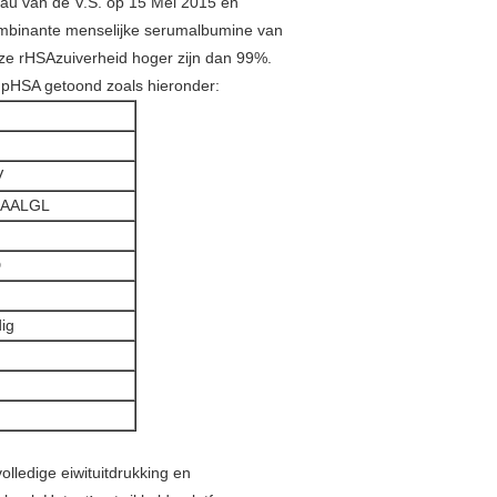
eau van de V.S. op 15 Mei 2015 en
combinante menselijke serumalbumine van
onze rHSAzuiverheid hoger zijn dan 99%.
pHSA getoond zoals hieronder:
V
QAALGL
D
dig
lledige eiwituitdrukking en