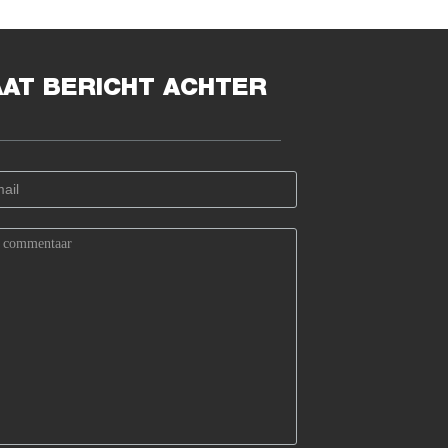
agentia
HEEFT Hoge
Zuiverheid
AAT BERICHT ACHTER