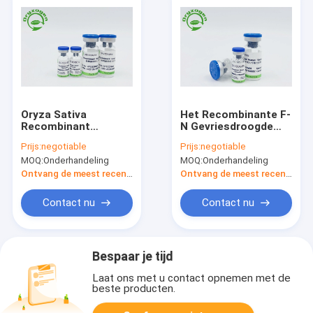
Oryza Sativa
Het Recombinante F-
Recombinant
N Gevriesdroogde
Menselijk Fibronectin
Poeder van CAS
Prijs:
negotiable
Prijs:
negotiable
Gevriesdroogd
86088-83-7
MOQ:
Onderhandeling
MOQ:
Onderhandeling
Poeder
Ontvang de meest recente Prijs
Ontvang de meest recente Prijs
Contact nu
Contact nu
Bespaar je tijd
Laat ons met u contact opnemen met de
beste producten.