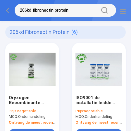
206kd Fibronectin Protein
(6)
Oryzogen
ISO9001 de
Recombinante
installatie leidde
Fibronectin verbetert
Recombinante
Prijs:
negotiable
Prijs:
negotiable
de Prestaties 206kD
Menselijke
MOQ:
Onderhandeling
MOQ:
Onderhandeling
van de Celcultuur
Fibronectin af
Ontvang de meest recente Prijs
Ontvang de meest recente Prijs