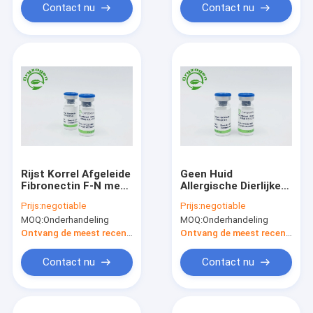
Contact nu
Contact nu
Rijst Korrel Afgeleide
Geen Huid
Fibronectin F-N met
Allergische Dierlijke
Lage Endotoxin
Component Vrije
Prijs:
negotiable
Prijs:
negotiable
Fibronectin F-N
MOQ:
Onderhandeling
MOQ:
Onderhandeling
Ontvang de meest recente Prijs
Ontvang de meest recente Prijs
Contact nu
Contact nu