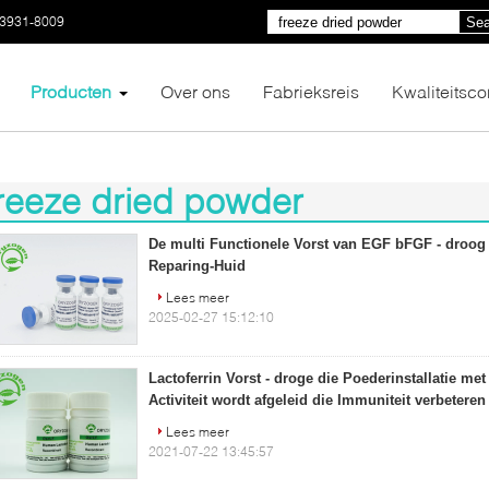
03931-8009
Sea
Producten
Over ons
Fabrieksreis
Kwaliteitsco
reeze dried powder
0)
De multi Functionele Vorst van EGF bFGF - droog
Reparing-Huid
Lees meer
2025-02-27 15:12:10
Lactoferrin Vorst - droge die Poederinstallatie met
Activiteit wordt afgeleid die Immuniteit verbeteren
Lees meer
2021-07-22 13:45:57