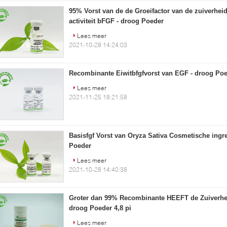
95% Vorst van de de Groeifactor van de zuiverhei
activiteit bFGF - droog Poeder
Lees meer
2021-10-28 14:24:03
Recombinante Eiwitbfgfvorst van EGF - droog Po
Lees meer
2021-11-25 18:21:58
Basisfgf Vorst van Oryza Sativa Cosmetische ingr
Poeder
Lees meer
2021-10-28 14:40:38
Groter dan 99% Recombinante HEEFT de Zuiverhei
droog Poeder 4,8 pi
Lees meer