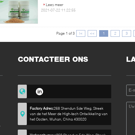
Lees meer
2021-07-22 11:22:55
Page 1 of 3
|<
<<
1
2
3
CONTACTEER ONS
L
Factory Adres:
268 Shendun 5de Weg, Streek
van de het Meer de High-tech Ontwikkeling van
het Oosten, Wuhan, China 430020