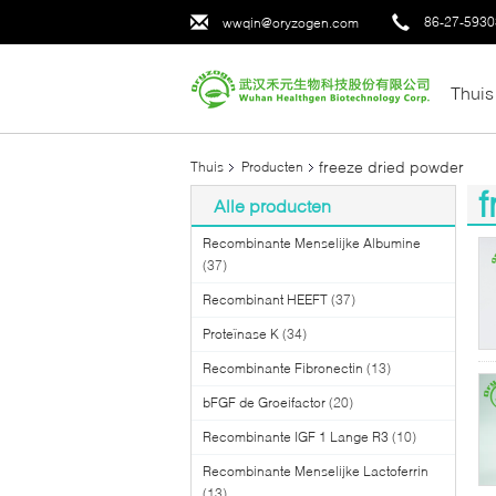
86-27-593
wwqin@oryzogen.com
Thuis
freeze dried powder
Thuis
Producten
f
Alle producten
(3
Recombinante Menselijke Albumine
(37)
Recombinant HEEFT
(37)
Proteïnase K
(34)
Recombinante Fibronectin
(13)
bFGF de Groeifactor
(20)
Recombinante IGF 1 Lange R3
(10)
Recombinante Menselijke Lactoferrin
(13)