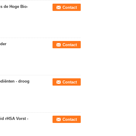
ds de Hoge Bio-
Contact
eder
Contact
ediënten - droog
Contact
d rHSA Vorst -
Contact