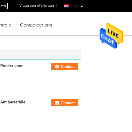
Vraag een offerte aan
|
rch
Dutch
ntrole
Contacteer ons
 Poeder voor
Contact
 Antibacteriële
Contact