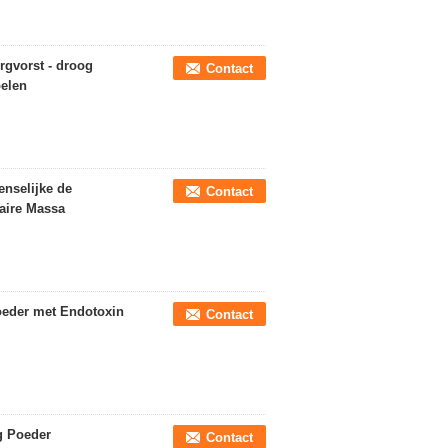
rgvorst - droog
Contact
pelen
nselijke de
Contact
aire Massa
Poeder met Endotoxin
Contact
g Poeder
Contact