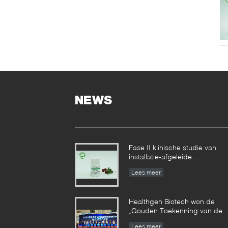
NEWS
Fase II klinische studie van
installatie-afgeleide
recombinante menselijke
Lees meer
serumalbumine bereikte
gefaseerde resultaten
Healthgen Biotech won de
„Gouden Toekenning van de
2de Hoogwaardige
Lees meer