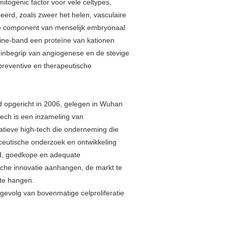
itogenic factor voor vele celtypes,
eerd, zoals zweer het helen, vasculaire
ke component van menselijk embryonaal
ine-band een proteïne van kationen
 inbegrip van angiogenese en de stevige
reventive en therapeutische
 opgericht in 2006, gelegen in Wuhan
ech is een inzameling van
tieve high-tech die onderneming die
aceutische onderzoek en ontwikkeling
eid, goedkope en adequate
ische innovatie aanhangen, de markt te
 te hangen.
gevolg van bovenmatige celproliferatie