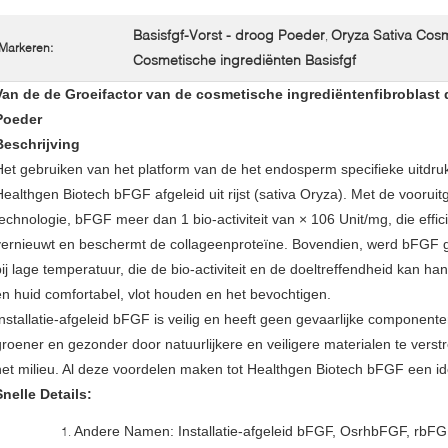
Basisfgf-Vorst - droog Poeder
Oryza Sativa Cosm
,
Markeren:
Cosmetische ingrediënten Basisfgf
Van de de Groeifactor van de cosmetische ingrediëntenfibroblast
Poeder
Beschrijving
Het gebruiken van het platform van de het endosperm specifieke uitdruk
Healthgen Biotech bFGF afgeleid uit rijst (sativa Oryza). Met de voorui
technologie, bFGF meer dan 1 bio-activiteit van × 106 Unit/mg, die effic
vernieuwt en beschermt de collageenproteïne. Bovendien, werd bFGF ge
bij lage temperatuur, die de bio-activiteit en de doeltreffendheid kan h
en huid comfortabel, vlot houden en het bevochtigen.
Installatie-afgeleid bFGF is veilig en heeft geen gevaarlijke componen
groener en gezonder door natuurlijkere en veiligere materialen te verstrek
het milieu. Al deze voordelen maken tot Healthgen Biotech bFGF een id
Snelle Details:
Andere Namen: Installatie-afgeleid bFGF, OsrhbFGF, rbF