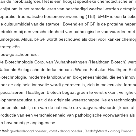
van de fibroblastgroei. Het is een hoogst specifieke chemotactische en m
schijnt om in het remodelleren van beschadigd weefsel worden geïmplic
reparatie, traumatische hersenenverwonding (TBI). bFGF is een kritie
de cultuurmiddel van de stamcel. Bovendien bFGF is de proteïne hepar
betrokken bij een verscheidenheid van pathologische voorwaarden met
tumorgroei. Aldus, bFGF wordt beschouwd als doel voor kanker chemop
strategieën.
eeuwige schoonheid.
De Biotechnologie Corp. van Wuhanhealthgen (Healthgen Biotech) werd
Nationale Biologische de Industriebasis-Wuhan BioLake. Healthgen Biot
biotechnologie, moderne landbouw en bio-geneesmiddel, die een innova
door de originele innovatie wordt gedreven is, zich in moleculaire farm
specialiseren. Healthgen Biotech begaat groen te verstrekken, veiligh
biopharmaceuticals, altijd de originele wetenschappelijke en technolog
nemen als richtlijn en van de nationale de vraagverantwoordelijkheid af
productie van een verscheidenheid van pathologische voorwaarden als 
en bovenmatige angiogenese.
,
,
abel:
gevriesdroogd poeder
vorst - droog poeder
Basisfgf-Vorst - droog Poeder