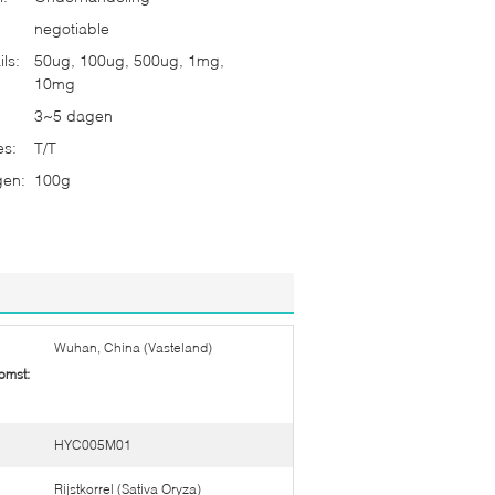
negotiable
ls:
50ug, 100ug, 500ug, 1mg,
10mg
3~5 dagen
es:
T/T
gen:
100g
Wuhan, China (Vasteland)
omst:
HYC005M01
Rijstkorrel (Sativa Oryza)