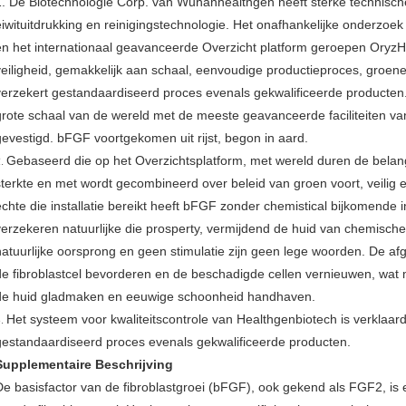
1. De Biotechnologie Corp. van Wuhanhealthgen heeft sterke technische
eiwituitdrukking en reinigingstechnologie. Het onafhankelijke onderzoe
en het internationaal geavanceerde Overzicht platform geroepen OryzH
veiligheid, gemakkelijk aan schaal, eenvoudige productieproces, groen
verzekert gestandaardiseerd proces evenals gekwalificeerde producten.
grote schaal van de wereld met de meeste geavanceerde faciliteiten va
gevestigd. bFGF voortgekomen uit rijst, begon in aard.
Gebaseerd die op het Overzichtsplatform, met wereld duren de belangr
2.
sterkte en met wordt gecombineerd over beleid van groen voort, veilig 
echte die installatie bereikt heeft bFGF zonder chemistical bijkomende i
verzekeren natuurlijke die prosperty, vermijdend de huid van chemisch
natuurlijke oorsprong en geen stimulatie zijn geen lege woorden. De afg
de fibroblastcel bevorderen en de beschadigde cellen vernieuwen, wat me
de huid gladmaken en eeuwige schoonheid handhaven.
Het systeem voor kwaliteitscontrole van Healthgenbiotech is verklaa
3.
gestandaardiseerd proces evenals gekwalificeerde producten.
Supplementaire Beschrijving
De basisfactor van de fibroblastgroei (bFGF), ook gekend als FGF2, is e