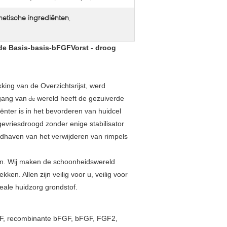
etische ingrediënten
,
 de Basis-basis-bFGFVorst - droog
king van de Overzichtsrijst, werd
tgang van
wereld heeft de gezuiverde
de
iënter is in het bevorderen van huidcel
vriesdroogd zonder enige stabilisator
andhaven van het verwijderen van rimpels
ten. Wij maken de schoonheidswereld
ken. Allen zijn veilig voor u, veilig voor
eale huidzorg grondstof.
GF, recombinante bFGF, bFGF, FGF2,