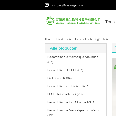
caojing@oryzogen.com
Thuis
Thuis
Producten
Cosmetische ingrediënten
Alle producten
Recombinante Menselijke Albumine
(37)
Recombinant HEEFT
(37)
Proteïnase K
(34)
Recombinante Fibronectin
(13)
bFGF de Groeifactor
(20)
Recombinante IGF 1 Lange R3
(10)
Recombinante Menselijke Lactoferrin
(13)