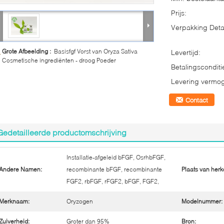
Prijs:
Verpakking Detai
Grote Afbeelding :
Basisfgf Vorst van Oryza Sativa
Levertijd:
Cosmetische ingrediënten - droog Poeder
Betalingsconditi
Levering vermo
Contact
Gedetailleerde productomschrijving
Installatie-afgeleid bFGF, OsrhbFGF,
Andere Namen:
recombinante bFGF, recombinante
Plaats van herk
FGF2, rbFGF, rFGF2, bFGF, FGF2,
Merknaam:
Oryzogen
Modelnummer:
Zuiverheid:
Groter dan 95%
Bron: