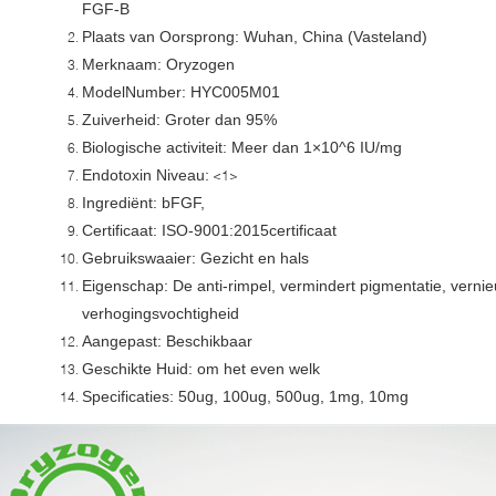
FGF-Β
Plaats van Oorsprong: Wuhan, China (Vasteland)
Merknaam: Oryzogen
ModelNumber: HYC005M01
Zuiverheid: Groter dan 95%
Biologische activiteit: Meer dan 1×10^6 IU/mg
Endotoxin Niveau:
<1>
Ingrediënt: bFGF,
Certificaat: ISO-9001:2015certificaat
Gebruikswaaier: Gezicht en hals
Eigenschap: De anti-rimpel, vermindert pigmentatie, vernieuw
verhogingsvochtigheid
Aangepast: Beschikbaar
Geschikte Huid: om het even welk
Specificaties: 50ug, 100ug, 500ug, 1mg, 10mg