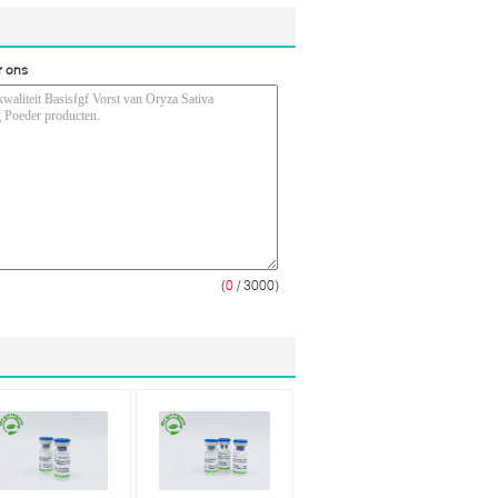
r ons
(
0
/ 3000)