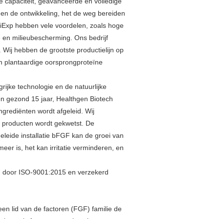
 capaciteit, geavanceerde en volledige
k en de ontwikkeling, het de weg bereiden
iExp hebben vele voordelen, zoals hoge
e en milieubescherming. Ons bedrijf
 Wij hebben de grootste productielijn op
n plantaardige oorsprongproteïne
ijke technologie en de natuurlijke
en gezond 15 jaar, Healthgen Biotech
ngrediënten wordt afgeleid. Wij
e producten wordt gekwetst. De
eleide installatie bFGF kan de groei van
er is, het kan irritatie verminderen, en
rd door ISO-9001:2015 en verzekerd
en lid van de factoren (FGF) familie de