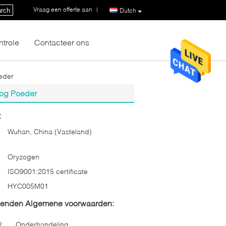
Vraag een offerte aan
|
rch
Dutch
ntrole
Contacteer ons
oeder
oog Poeder
:
Wuhan, China (Vasteland)
Oryzogen
ISO9001:2015 certificate
HYC005M01
zenden Algemene voorwaarden:
l:
Onderhandeling