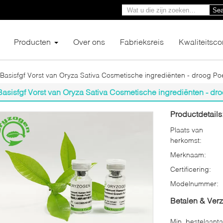
Sea
Producten
Over ons
Fabrieksreis
Kwaliteitsco
Basisfgf Vorst van Oryza Sativa Cosmetische ingrediënten - droog P
Basisfgf Vorst van Oryza Sativa Cosmetische ingrediënten - dr
Productdetails
Plaats van
herkomst:
Merknaam:
Certificering:
Modelnummer:
Betalen & Ver
Min. bestelaanta