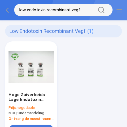
Low Endotoxin Recombinant Vegf
(1)
Hoge Zuiverheids
Lage Endotoxin
Recombinante VEGF
Prijs:
negotiable
CAS No. 127464-60-2
MOQ:
Onderhandeling
Ontvang de meest recente Prijs