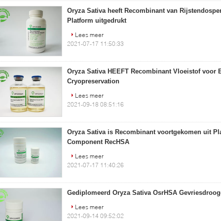
Oryza Sativa heeft Recombinant van Rijstendospe
Platform uitgedrukt
Lees meer
2021-07-17 11:50:33
Oryza Sativa HEEFT Recombinant Vloeistof voor
Cryopreservation
Lees meer
2021-09-18 08:51:16
Oryza Sativa is Recombinant voortgekomen uit Plan
Component RecHSA
Lees meer
2021-07-17 11:40:26
Gediplomeerd Oryza Sativa OsrHSA Gevriesdroog
Lees meer
2021-09-14 09:52:02