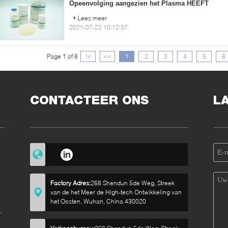
Opeenvolging aangezien het Plasma HEEFT
Lees meer
2021-07-22 10:12:37
Page 1 of 8
|<
<<
1
2
3
4
5
6
CONTACTEER ONS
L
Factory Adres:
268 Shendun 5de Weg, Streek
van de het Meer de High-tech Ontwikkeling van
het Oosten, Wuhan, China 430020