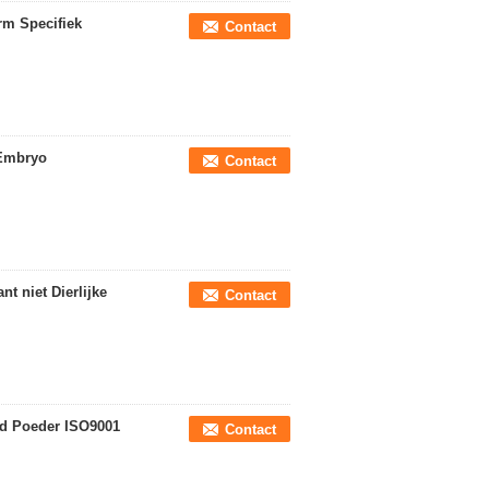
rm Specifiek
Contact
 Embryo
Contact
t niet Dierlijke
Contact
d Poeder ISO9001
Contact