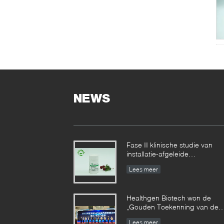
NEWS
Fase II klinische studie van
installatie-afgeleide
recombinante menselijke
Lees meer
serumalbumine bereikte
gefaseerde resultaten
Healthgen Biotech won de
„Gouden Toekenning van de
2de Hoogwaardige
Lees meer