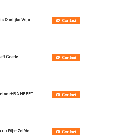
 Dierlijke Vrije
Contact
eft Goede
Contact
bumine rHSA HEEFT
Contact
it Rijst Zelfde
Contact