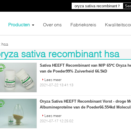
Sea
Producten
Over ons
Fabrieksreis
Kwaliteitsco
t hsa
ryza sativa recombinant hsa
6)
Sativa HEEFT Recombinant van M/P 65℃ Oryza he
van de Poeder99% Zuiverheid 66.5kD
Lees meer
2021-07-22 13:41:13
Oryza Sativa HEEFT Recombinant Vorst - droge Me
Albumineproteïne van de Poeder66.554kd Molecul
Lees meer
2021-07-17 12:25:02