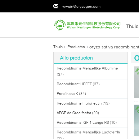
wwqin@oryzogen.com
Thuis
oryza sativa recombinan
Thuis
Producten
o
Alle producten
(7
Recombinante Menselijke Albumine
(37)
Recombinant HEEFT
(37)
Proteïnase K
(34)
Recombinante Fibronectin
(13)
bFGF de Groeifactor
(20)
Recombinante IGF 1 Lange R3
(10)
Recombinante Menselijke Lactoferrin
(13)