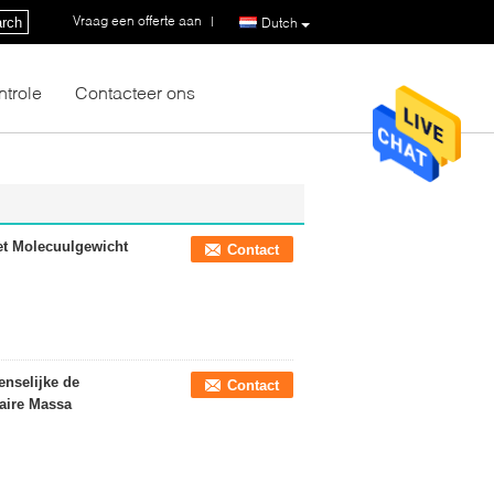
Vraag een offerte aan
|
rch
Dutch
ntrole
Contacteer ons
t Molecuulgewicht
Contact
nselijke de
Contact
aire Massa