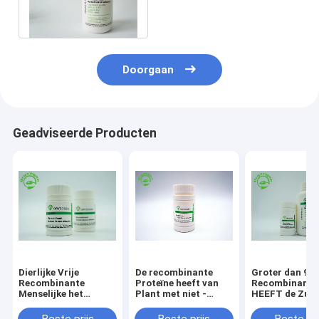
Rijstendosperm Specifiek
Platform uitgedrukt
Doorgaan
Geadviseerde Producten
Dierlijke Vrije
De recombinante
Groter dan 99
Recombinante
Proteïne heeft van
Recombinante
Menselijke het
Plant met niet -
HEEFT de Zuiv
Serumalbumine van
Dierlijke
rHSA Stabilisa
de vulstofrang rHSA
Ingrediëntenendotoxin
zonder Dierlijk