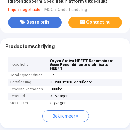
Rijstendosperm Specifiek Platform uitgedrukt
Prijs：negotiable
MOQ：Onderhandeling
Beste prijs
Contact nu
Productomschrijving
,
Oryza Sativa HEEFT Recombinant
Hoog licht
Geen Recombinante stabilisator
HEEFT
Betalingscondities
T/T
Certificering
ISO9001:2015 certificate
Levering vermogen
1000kg
Levertijd
3~5 dagen
Merknaam
Oryzogen
Bekijk meer