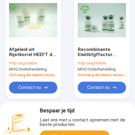
Afgeleid uit
Recombinante
Rijstkorrel HEEFT de
Eiwitbfgffactor
Recombinante
Oryza Sativa
Prijs:
negotiable
Prijs:
negotiable
Menselijke
Gehaalde -20℃
MOQ:
Onderhandeling
MOQ:
Onderhandeling
Albumineproteïne
Storaged
Hoge Veiligheid en
Ontvang de meest recente Prijs
Ontvang de meest recente Prijs
Biologische veiligheid
Contact nu
Contact nu
Bespaar je tijd
Laat ons met u contact opnemen met de
beste producten.