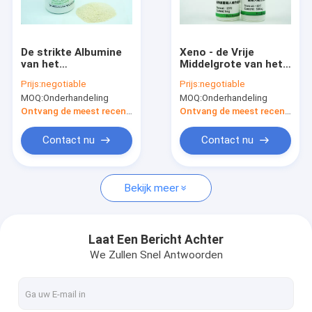
Fabrieksreis
Kwaliteitscontrole
De strikte Albumine
Xeno - de Vrije
van het
Middelgrote van het
Kwaliteitscontrole
de
Prijs:
negotiable
Prijs:
negotiable
Recombinante Serum
Factorenmolecuulgewich
MOQ:
Onderhandeling
MOQ:
Onderhandeling
HEEFT Wit om Beige
17KD van de
Recombinante Menselijke Albumine
Gevriesdroogd
Ingrediënten bFGF
Ontvang de meest recente Prijs
Ontvang de meest recente Prijs
Poeder aan te steken
Groei Dierlijke Vrije
Component
Recombinant HEEFT
Contact nu
Contact nu
Proteïnase K
Bekijk meer
Recombinante Fibronectin
bFGF de Groeifactor
Laat Een Bericht Achter
We Zullen Snel Antwoorden
Recombinante IGF 1 Lange R3
Recombinante Menselijke Lactoferrin