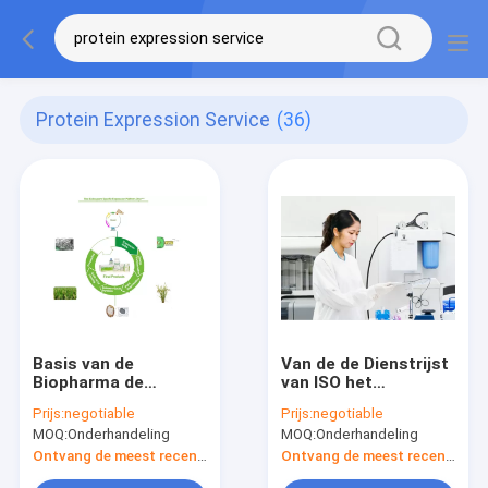
Protein Expression Service
(36)
Basis van de
Van de de Dienstrijst
Biopharma de
van ISO het
Recombinante
Recombinante
Prijs:
negotiable
Prijs:
negotiable
Eiwitdienst op de
Eiwitplatform van de
MOQ:
Onderhandeling
MOQ:
Onderhandeling
Uitdrukkingsplatform
het Endosperm
van Rijstcellen
Specifieke
Ontvang de meest recente Prijs
Ontvang de meest recente Prijs
Uitdrukking