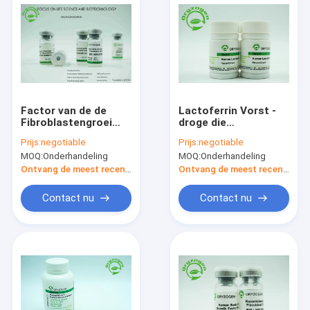
Factor van de de
Lactoferrin Vorst -
Fibroblastengroei
droge die
van het
Poederinstallatie
Prijs:
negotiable
Prijs:
negotiable
rijstendosperm de
met Antibacteriële
MOQ:
Onderhandeling
MOQ:
Onderhandeling
Specifieke
Activiteit wordt
Uitgedrukte bFGF
afgeleid die
Ontvang de meest recente Prijs
Ontvang de meest recente Prijs
zonder Enig
Immuniteit
Verontreinigende
verbeteren
Contact nu
Contact nu
stoffenrisico
Huis
Producten
Ongeveer ons