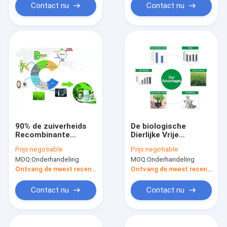
Contact nu
Contact nu
90% de zuiverheids
De biologische
Recombinante
Dierlijke Vrije
Eiwitdienst die
Component van de
Prijs:
negotiable
Prijs:
negotiable
Technische
Onderzoek
MOQ:
Onderhandeling
MOQ:
Onderhandeling
Oplossingen
Recombinante
verstrekken om
Eiwitdienst
Ontvang de meest recente Prijs
Ontvang de meest recente Prijs
Klantenproteïne uit
te drukken
Contact nu
Contact nu