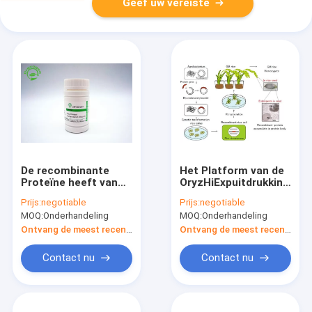
Geef uw vereiste
De recombinante
Het Platform van de
Proteïne heeft van
OryzHiExpuitdrukking
Plant met niet -
voor Recombinante
Prijs:
negotiable
Prijs:
negotiable
Dierlijke
Eiwit de Dienstgmp
MOQ:
Onderhandeling
MOQ:
Onderhandeling
Ingrediëntenendotoxin
nalevingsfaciliteit
minder 0.125EU/ug
Ontvang de meest recente Prijs
Ontvang de meest recente Prijs
gezuiverd
Contact nu
Contact nu