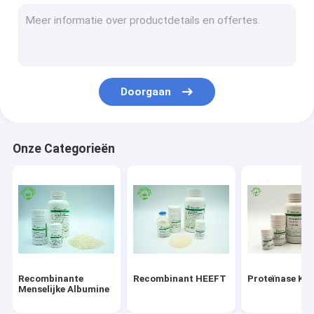
De recombinante Eiwitdienst
Epidermale de Groeifactor
De Zorg van de albuminehuid
Doorgaan
Recombinante VEGF
Recombinant Lypozyme
Onze Categorieën
Cosmetische ingrediënten
Recombinante
Recombinant HEEFT
Proteïnase K
Menselijke Albumine