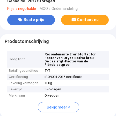
Gehaalde -20℃ Storaged
Prijs：negotiable
MOQ：Onderhandeling
Beste prijs
Contact nu
Productomschrijving
,
Recombinante Eiwitbfgffactor
,
Factor van Oryza Sativa bFGF
Hoog licht
De basisfgf-Factor van de
Fibroblastgroei
Betalingscondities
T/T
Certificering
ISO9001:2015 certificate
Levering vermogen
100g
Levertijd
3~5 dagen
Merknaam
Oryzogen
Bekijk meer