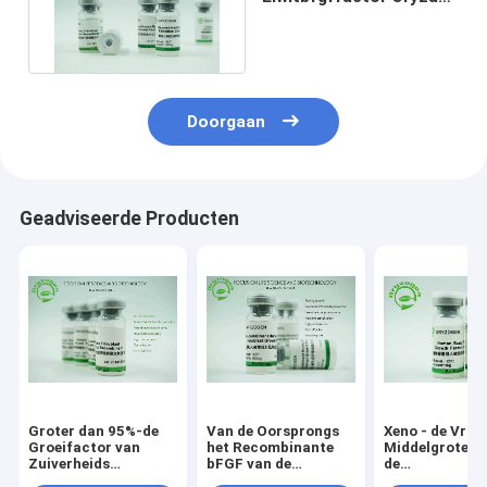
Sativa Gehaalde -20℃
Storaged
Doorgaan
Geadviseerde Producten
Groter dan 95%-de
Van de Oorsprongs
Xeno - de Vrije
Groeifactor van
het Recombinante
Middelgrote va
Zuiverheids
bFGF van de
de
Menselijke die bFGF
rijstkorrel
Factorenmole