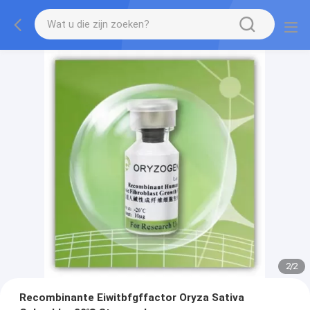
2
/
2
Recombinante Eiwitbfgffactor Oryza Sativa