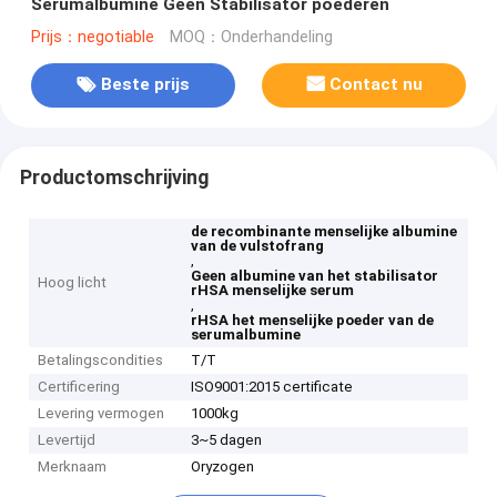
Serumalbumine Geen Stabilisator poederen
Prijs：negotiable
MOQ：Onderhandeling
Beste prijs
Contact nu
Productomschrijving
de recombinante menselijke albumine
van de vulstofrang
,
Geen albumine van het stabilisator
Hoog licht
rHSA menselijke serum
,
rHSA het menselijke poeder van de
serumalbumine
Betalingscondities
T/T
Certificering
ISO9001:2015 certificate
Levering vermogen
1000kg
Levertijd
3~5 dagen
Merknaam
Oryzogen